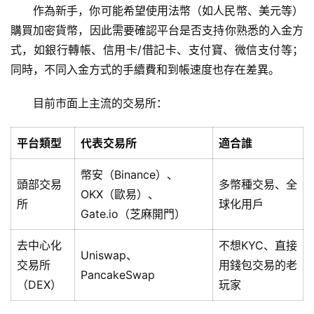
作為新手，你可能希望使用法幣（如人民幣、美元等）
購買加密貨幣，因此需要確認平台是否支持你熟悉的入金方
式，如銀行轉帳、信用卡/借記卡、支付寶、微信支付等；
同時，不同入金方式的手續費和到帳速度也存在差異。
目前市面上主流的交易所：
平台類型
代表交易所
適合誰
幣安（Binance）、
頭部交易
多幣種交易、全
OKX（歐易）、
所
球化用戶
Gate.io（芝麻開門）
去中心化
不想KYC、直接
Uniswap、
交易所
用錢包交易的老
PancakeSwap
（DEX）
玩家