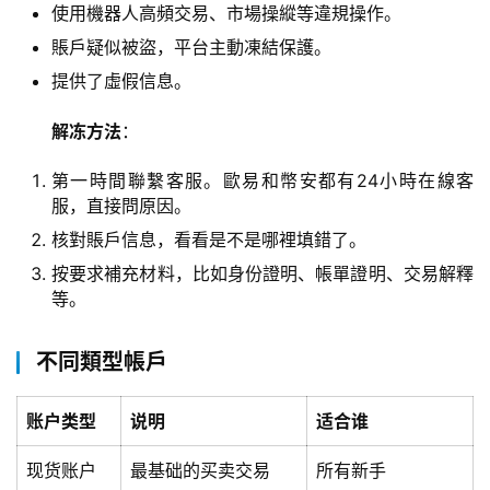
使用機器人高頻交易、市場操縱等違規操作。
賬戶疑似被盜，平台主動凍結保護。
提供了虛假信息。
解冻方法
：
第一時間聯繫客服。歐易和幣安都有24小時在線客
服，直接問原因。
核對賬戶信息，看看是不是哪裡填錯了。
按要求補充材料，比如身份證明、帳單證明、交易解釋
等。
不同類型帳戶
账户类型
说明
适合谁
现货账户
最基础的买卖交易
所有新手