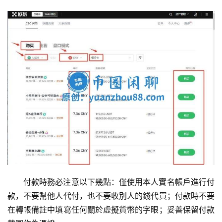
交
易
付款時務必注意以下幾點：僅使用本人實名帳戶進行付
所
款，不要幫他人代付，也不要收別人的錢代買；付款時不要
手
在轉帳備註中填寫任何關於虛擬貨幣的字眼；妥善保留付款
续