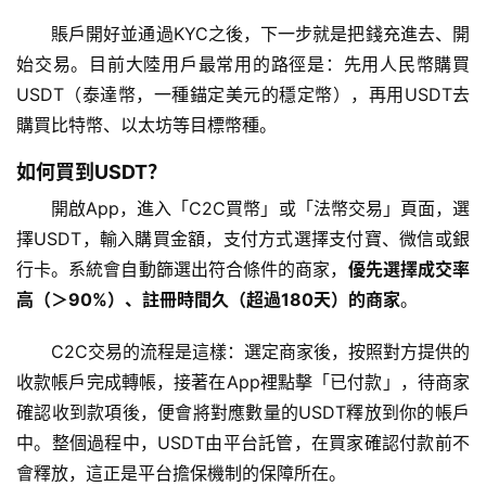
賬戶開好並通過KYC之後，下一步就是把錢充進去、開
始交易。目前大陸用戶最常用的路徑是：先用人民幣購買
USDT（泰達幣，一種錨定美元的穩定幣），再用USDT去
購買比特幣、以太坊等目標幣種。
如何買到USDT？
開啟App，進入「C2C買幣」或「法幣交易」頁面，選
擇USDT，輸入購買金額，支付方式選擇支付寶、微信或銀
行卡。系統會自動篩選出符合條件的商家，
優先選擇成交率
高（＞90%）、註冊時間久（超過180天）的商家
。
C2C交易的流程是這樣：選定商家後，按照對方提供的
收款帳戶完成轉帳，接著在App裡點擊「已付款」，待商家
確認收到款項後，便會將對應數量的USDT釋放到你的帳戶
中。整個過程中，USDT由平台託管，在買家確認付款前不
會釋放，這正是平台擔保機制的保障所在。