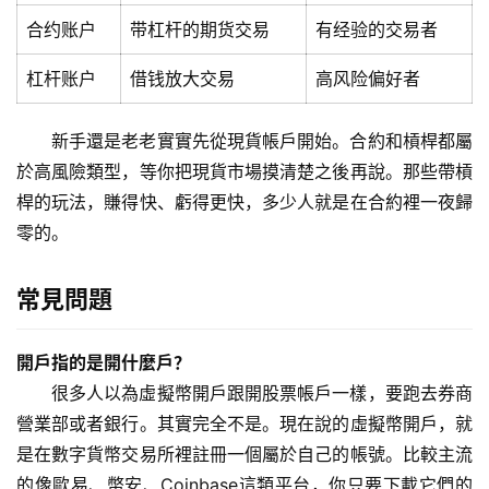
合约账户
带杠杆的期货交易
有经验的交易者
杠杆账户
借钱放大交易
高风险偏好者
新手還是老老實實先從現貨帳戶開始。合約和槓桿都屬
於高風險類型，等你把現貨市場摸清楚之後再說。那些帶槓
桿的玩法，賺得快、虧得更快，多少人就是在合約裡一夜歸
零的。
常見問題
開戶指的是開什麼戶？
很多人以為虛擬幣開戶跟開股票帳戶一樣，要跑去券商
營業部或者銀行。其實完全不是。現在說的虛擬幣開戶，就
是在數字貨幣交易所裡註冊一個屬於自己的帳號。比較主流
的像歐易、幣安、Coinbase這類平台，你只要下載它們的