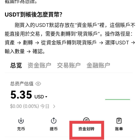
截圖作為憑證。
费
计
USDT到帳後怎麼買幣？
算
剛買入的USDT默認存放在“資金賬戶”裡，這個賬戶不
能直接用於交易，需要先劃轉到“現貨賬戶”。操作路徑是：
定
資產 → 劃轉 → 從資金賬戶轉到現貨賬戶 → 選擇USDT → 
投
輸入數量 → 確認。
计
算
器