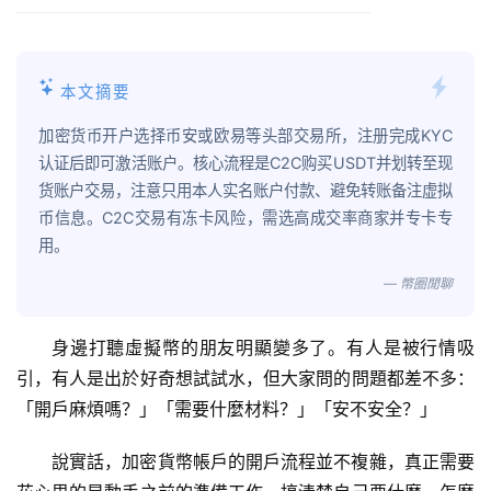
本文摘要
加密货币开户选择币安或欧易等头部交易所，注册完成KYC
认证后即可激活账户。核心流程是C2C购买USDT并划转至现
货账户交易，注意只用本人实名账户付款、避免转账备注虚拟
币信息。C2C交易有冻卡风险，需选高成交率商家并专卡专
用。
— 幣圈閒聊
身邊打聽虛擬幣的朋友明顯變多了。有人是被行情吸
引，有人是出於好奇想試試水，但大家問的問題都差不多：
「開戶麻煩嗎？」「需要什麼材料？」「安不安全？」
說實話，加密貨幣帳戶的開戶流程並不複雜，真正需要