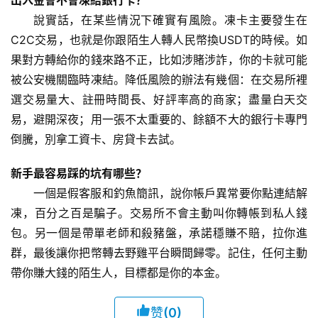
出入金會不會凍結銀行卡？
說實話，在某些情況下確實有風險。凍卡主要發生在
C2C交易，也就是你跟陌生人轉人民幣換USDT的時候。如
果對方轉給你的錢來路不正，比如涉賭涉詐，你的卡就可能
被公安機關臨時凍結。降低風險的辦法有幾個：在交易所裡
選交易量大、註冊時間長、好評率高的商家；盡量白天交
易，避開深夜；用一張不太重要的、餘額不大的銀行卡專門
倒騰，別拿工資卡、房貸卡去試。
新手最容易踩的坑有哪些？
一個是假客服和釣魚簡訊，說你帳戶異常要你點連結解
凍，百分之百是騙子。交易所不會主動叫你轉帳到私人錢
包。另一個是帶單老師和殺豬盤，承諾穩賺不賠，拉你進
群，最後讓你把幣轉去野雞平台瞬間歸零。記住，任何主動
帶你賺大錢的陌生人，目標都是你的本金。
赞
(0)