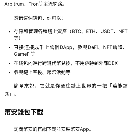
Arbitrum、Tron等主流網路。
透過這個錢包，你可以：
存儲和管理各種鏈上資產（BTC、ETH、USDT、NFT
等）
直接連接成千上萬個DApp，參與DeFi、NFT鑄造、
GameFi等
在錢包內進行跨鏈代幣兌換，不用跳轉到外部DEX
參與鏈上空投、賺幣活動等
簡單來說，它就是你通往鏈上世界的一把「萬能鑰
匙」。
幣安錢包下載
訪問幣安的官網下載並安裝幣安App。