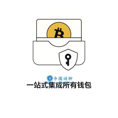
交
易
所
手
续
费
计