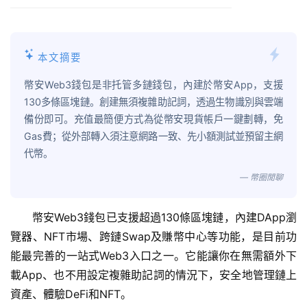
本文摘要
幣安Web3錢包是非托管多鏈錢包，內建於幣安App，支援
130多條區塊鏈。創建無須複雜助記詞，透過生物識別與雲端
備份即可。充值最簡便方式為從幣安現貨帳戶一鍵劃轉，免
Gas費；從外部轉入須注意網路一致、先小額測試並預留主網
代幣。
— 幣圈閒聊
幣安Web3錢包已支援超過130條區塊鏈，內建DApp瀏
覽器、NFT市場、跨鏈Swap及賺幣中心等功能，是目前功
能最完善的一站式Web3入口之一。它能讓你在無需額外下
載App、也不用設定複雜助記詞的情況下，安全地管理鏈上
資產、體驗DeFi和NFT。