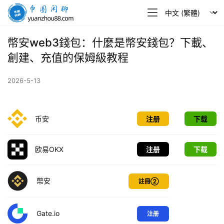
幣
圈
閒
幣安web3錢包：什麼是幣安錢包？下載、
聊
創建、充值的保姆級教程
2026-5-13
币安
注册
下载
欧易OKX
注册
下载
幣安
註冊②
Gate.io
注册