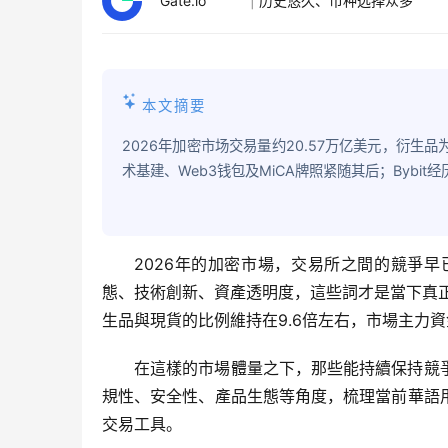
Gate.io
|
历史悠久、币种选择众多
本文摘要
2026年加密市场交易量约20.57万亿美元，衍生品
术基建、Web3钱包及MiCA牌照紧随其后；Bybi
2026年的加密市場，交易所之間的競爭
態、技術創新、資產透明度，這些詞才是當下真正的
生品與現貨的比例維持在9.6倍左右，市場主力
在這樣的市場體量之下，那些能持續保持競
規性、安全性、產品生態等角度，梳理當前華語
交易工具。