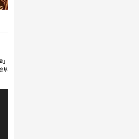
量」
險基