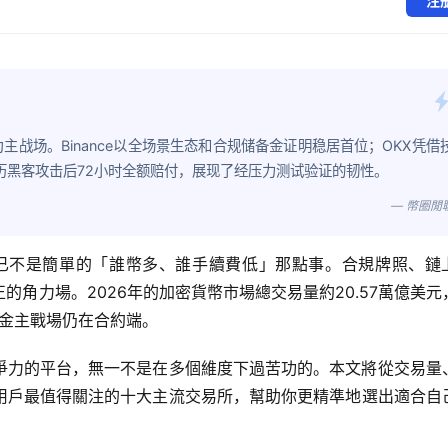
注
为主战场。Binance以全场景生态和合规储备金证明稳居首位；OKX凭借
t经历黑客攻击后72小时全额赔付，展现了经压力测试验证的韧性。
— 幣圈閒
早已不是簡單的「誰幣多、誰手續費低」那點事。合規牌照、鏈
角力場。2026年的加密貨幣市場總交易量約20.57萬億美元
資金主戰場仍在合約端。
爭力的平台，無一不是在多個維度下過苦功的。本文將從交易量
用戶最值得關注的十大主流交易所，幫助你更精準地選出適合自