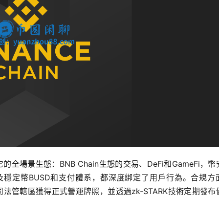
的全場景生態：BNB Chain生態的交易、DeFi和GameFi，幣
，以及穩定幣BUSD和支付體系，都深度綁定了用戶行為。合規方
司法管轄區獲得正式營運牌照，並透過zk-STARK技術定期發布