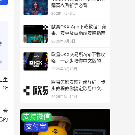
册
購買攻略新手必看
2026年4月3日
歐易OKX App下載教程：蘋
果、安卓及電腦端安裝指南
2026年3月5日
技
歐易OKX交易所App下載攻
略：一步步教你中文版的下
聊
載與安裝
2026年3月18日
上生
歐易怎麼安裝？超詳細一步
，衍
步教程教你搞定歐易中文版
下載與安裝
2026年3月12日
、合
己的