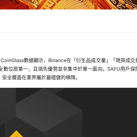
CoinGlass數據顯示，Binance在「衍生品成交量」「現貨成交
全數位居第一，且領先優勢並非集中於單一面向。SAFU用戶保
存，安全層面在業界屬於最穩健的梯隊。