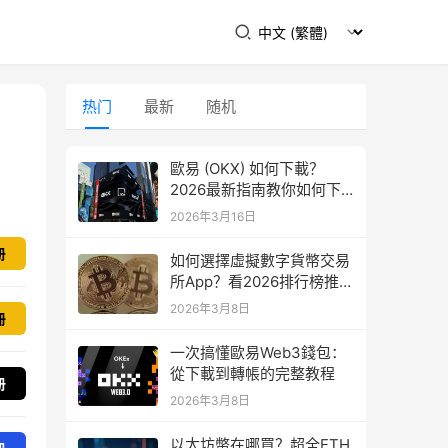
热门
最新
随机
歐易 (OKX) 如何下載？
2026最新指南教你如何下
載
2026年3月16日
册
如何選擇虛擬數字貨幣交易
所App？看2026排行榜推
薦！
2026年3月8日
冊
一次搞懂歐易Web3錢包：
從下載到轉帳的完整教程
册
2026年3月8日
以太坊幣在哪買？超全ETH