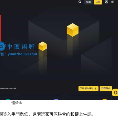
储备金
從現貨入手門檻低，進階玩家可深耕合約和鏈上生態。