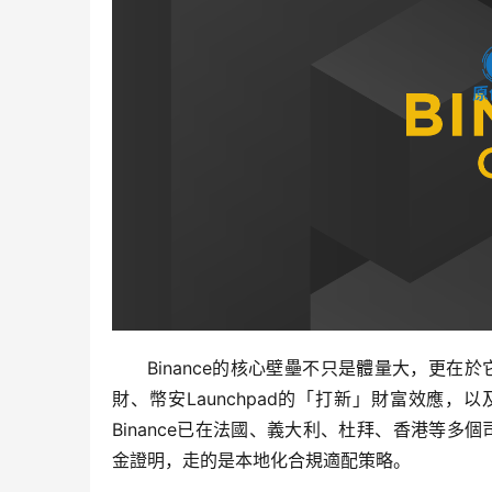
Binance的核心壁壘不只是體量大，更在於它
財、幣安Launchpad的「打新」財富效應
Binance已在法國、義大利、杜拜、香港等多個
金證明，走的是本地化合規適配策略。