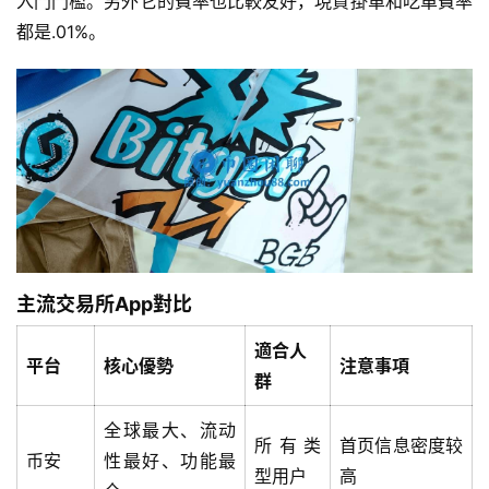
入門門檻。另外它的費率也比較友好，現貨掛單和吃單費率
都是.01%。
主流交易所App對比
適合人
平台
核心優勢
注意事項
群
全球最大、流动
所有类
首页信息密度较
币安
性最好、功能最
型用户
高