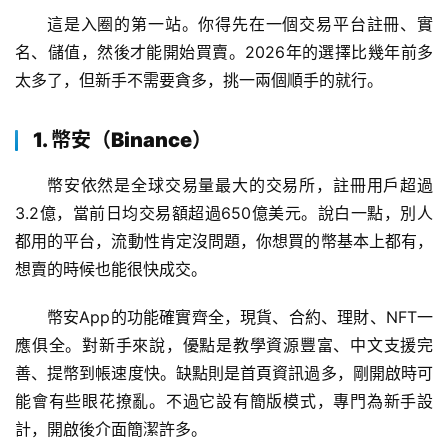
這是入圈的第一站。你得先在一個交易平台註冊、實
名、儲值，然後才能開始買賣。2026年的選擇比幾年前多
太多了，但新手不需要貪多，挑一兩個順手的就行。
1. 幣安（Binance）
幣安依然是全球交易量最大的交易所，註冊用戶超過
3.2億，當前日均交易額超過650億美元。說白一點，別人
都用的平台，流動性肯定沒問題，你想買的幣基本上都有，
想賣的時候也能很快成交。
幣安App的功能確實齊全，現貨、合約、理財、NFT一
應俱全。對新手來說，優點是教學資源豐富、中文支援完
善、提幣到帳速度快。缺點則是首頁資訊過多，剛開啟時可
能會有些眼花撩亂。不過它設有簡版模式，專門為新手設
計，開啟後介面簡潔許多。