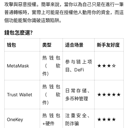
投
攻擊與惡意授權。簡單來說，當你以為自己只是在進行一筆
计
普通轉帳時，實際上可能是在授權他人動用你的資金，而這
算
個功能能幫你識破這類陷阱。
器
錢包怎麼選？
钱包
类型
适合场景
新手友好度
热钱包
参与链上项
MetaMask
（软
★★★☆
目、DeFi
件）
热钱包
日常存储、
Trust Wallet
（软
★★★★★
多币种管理
件）
热钱包
注重安全、
OneKey
★★★★
+硬件
防诈骗