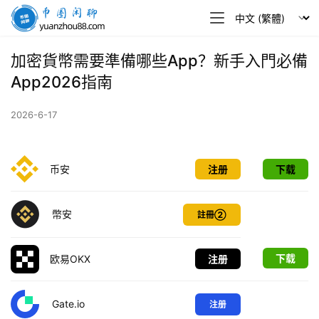
幣
圈
閒
加密貨幣需要準備哪些App？新手入門必備
聊
App2026指南
2026-6-17
币安
注册
下载
幣安
註冊②
下载
欧易OKX
注册
Gate.io
注册