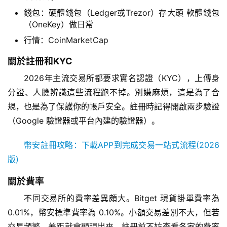
錢包：硬體錢包（Ledger或Trezor）存大頭 軟體錢包
（OneKey）做日常
行情：CoinMarketCap
關於註冊和KYC
2026年主流交易所都要求實名認證（KYC），上傳身
分證、人臉辨識這些流程跑不掉。別嫌麻煩，這是為了合
規，也是為了保護你的帳戶安全。註冊時記得開啟兩步驗證
（Google 驗證器或平台內建的驗證器）。
幣安註冊攻略：下載APP到完成交易一站式流程(2026
版)
關於費率
不同交易所的費率差異頗大。Bitget 現貨掛單費率為 
0.01%，幣安標準費率為 0.10%。小額交易差別不大，但若
交易頻繁，差距就會顯現出來。註冊前不妨查看各家的費率