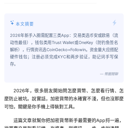
本文摘要
2026年新手入圈需配置三类App：交易类选币安或欧易（流
动性最佳），钱包类用Trust Wallet或OneKey（防钓鱼签名
解析），行情资讯选CoinGecko+Followin。资金量大应搭配
硬件钱包；注册必须完成KYC和两步验证，助记词手写保
存。
— 幣圈閒聊
2026年，很多朋友開始問怎麼買幣、怎麼看行情、怎
麼防止被坑。說實話，加密貨幣的水確實不淺，但也沒那麼
可怕，關鍵是你手機上得裝對工具。
這篇文章就幫你把加密貨幣新手最需要的App捋一遍，