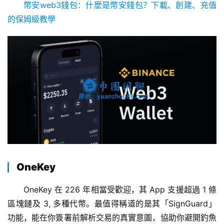
幣安web3錢包：什麼是幣安錢包？下載、創建、充值
的保姆級教學
交
易
所
手
续
费
OneKey
计
算
OneKey 在 226 年相當受歡迎，其 App 支援超過 1 條
區塊鏈及 3, 多種代幣。最值得稱道的是其「SignGuard」
定
功能，能在你簽署前解析交易的真實意圖，協助你避開釣魚