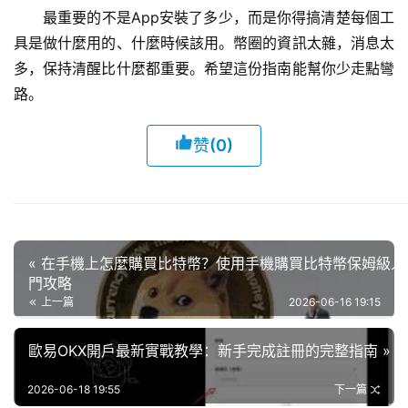
最重要的不是App安裝了多少，而是你得搞清楚每個工
具是做什麼用的、什麼時候該用。幣圈的資訊太雜，消息太
多，保持清醒比什麼都重要。希望這份指南能幫你少走點彎
路。
赞
(0)
« 在手機上怎麼購買比特幣？使用手機購買比特幣保姆級入
門攻略
上一篇
2026-06-16 19:15
歐易OKX開戶最新實戰教學：新手完成註冊的完整指南 »
2026-06-18 19:55
下一篇