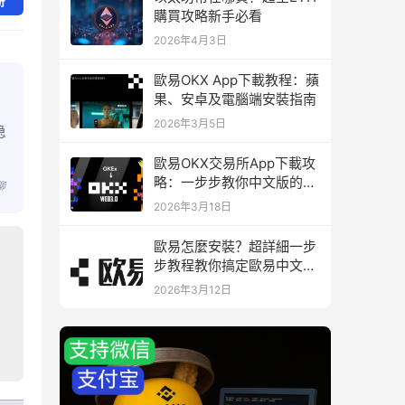
册
購買攻略新手必看
2026年4月3日
歐易OKX App下載教程：蘋
果、安卓及電腦端安裝指南
2026年3月5日
稳
歐易OKX交易所App下載攻
略：一步步教你中文版的下
聊
載與安裝
2026年3月18日
歐易怎麼安裝？超詳細一步
步教程教你搞定歐易中文版
下載與安裝
2026年3月12日