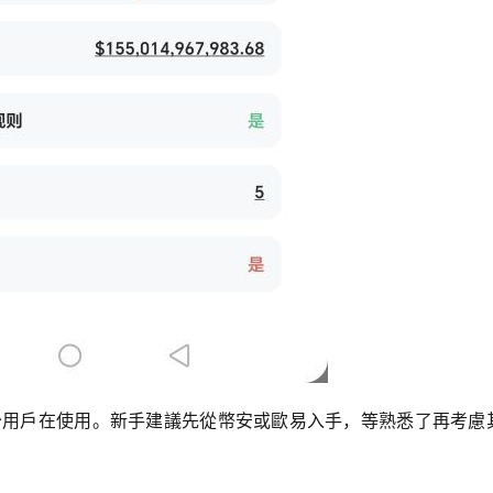
台也有不少用戶在使用。新手建議先從幣安或歐易入手，等熟悉了再考慮