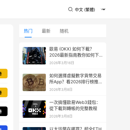
热门
最新
随机
歐易 (OKX) 如何下載？
2026最新指南教你如何下
載
2026年3月16日
册
如何選擇虛擬數字貨幣交易
所App？看2026排行榜推
薦！
2026年3月8日
冊
一次搞懂歐易Web3錢包：
從下載到轉帳的完整教程
册
2026年3月8日
以太坊幣在哪買？超全ETH