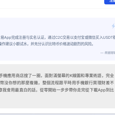
注
App完成注册与实名认证，通过C2C交易以支付宝或微信买入USDT
次操作建议小额试水，并充分认识比特币价格波动剧烈的风险。
— 幣圈閒
手機應用商店搜了一圈，面對滿螢幕的K線圖和專業術語，完全
幣沒你想的那麼複雜，整個流程跟平時用手機銀行買理財差不
章我會用最直白的話，從零開始一步步帶你走完從下載App到比