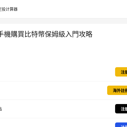
定投计算器
手機購買比特幣保姆級入門攻略
注
海外註
品
注