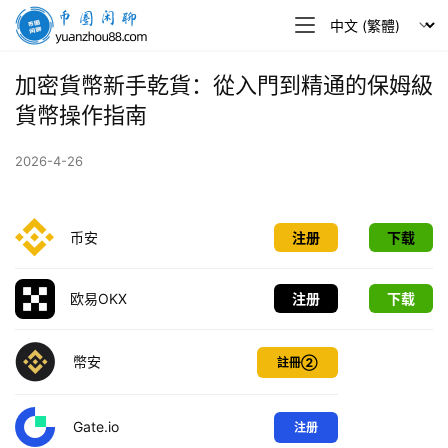
幣
圈
閒
加密貨幣新手乾貨：從入門到精通的保姆級
聊
貨幣操作指南
2026-4-26
币安
注册
下载
欧易OKX
注册
下载
幣安
註冊②
Gate.io
注册