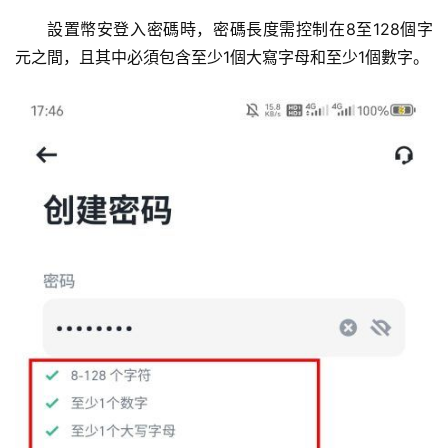
設置幣安登入密碼時，密碼長度需控制在8至128個字
元之間，且其中必須包含至少1個大寫字母和至少1個數字。