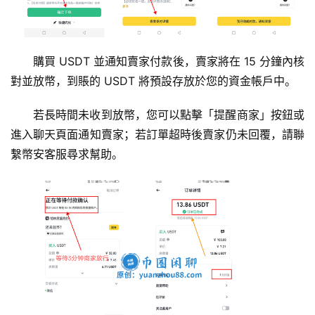
購買 USDT 並通知賣家付款後，賣家將在 15 分鐘內核
對並放幣，到賬的 USDT 將預設存放於您的資金帳戶中。
若長時間未收到放幣，您可以點擊「提醒商家」按鈕或
進入聊天頁面通知賣家；若訂單超時後賣家仍未回覆，請聯
繫幣安客服尋求幫助。