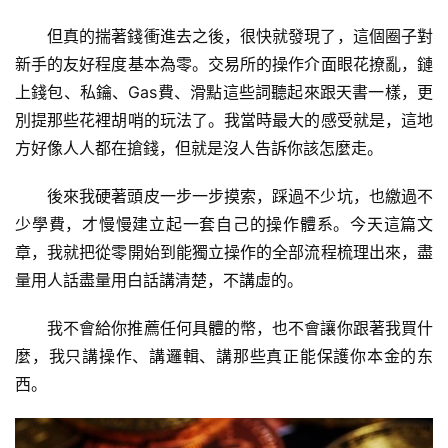
但真的揣著錢衝進去之後，很快就發現了，這個圈子對
新手的友好程度基本為零。交易所的操作介面眼花撩亂，鏈
上錢包、私鑰、Gas費、滑點這些詞聽起來跟天書一樣，更
別提那些花裡胡哨的玩法了。我當時最大的感受就是，這地
方好像人人都在搶錢，但就是沒人告訴你該怎麼走。
後來我硬著頭皮一步一步摸索，踩過不少坑，也繳過不
少學費，才慢慢建立起一套自己的操作體系。今天這篇文
章，我就把從零開始到能獨立操作的全部流程梳理出來，盡
量用人話盡量用白話講清楚，不講虛的。
我不會給你推薦任何具體的幣，也不會讓你跟著我買什
麼，我只講操作、講邏輯、講那些真正能保護你本金的东
西。