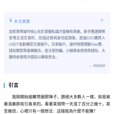
本文摘要
加密貨幣操作核心在於掌握私鑰才能擁有資產。新手應選擇幣
安等主流交易所，完成註冊與身份認證後，透過C2C購買入
USDT並劃轉至交易帳戶。交易帳戶。操作時需理解Gas費、
錢包類型等基礎概念，並注意防騙，小額資金使用熱錢包、大
額持倉使用冷錢包以確保安全。
— 幣圈閒聊
引言
我剛開始接觸幣圈那陣子，跟絕大多數人一樣，就是被
暴漲暴跌吸引進來的。看著某個幣一天漲了百分之幾十，甚
至幾倍，心裡只有一個想法：這錢我為什麼不能賺？