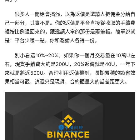
很多人一開始會搞混，以為返傭是邀請人把佣金分給自
己一部分，其實不是。你的返傭是平台直接從收取的手續費
裡按比例退回來的，跟邀請人拿的那份是兩筆帳。簡單說就
是：平台少賺一點，你和邀請人各得一份。
別小看這10%~20%。如果你一個月交易量在10萬U左
右，現貨手續費大約是200U，20%返傭就是40U，一年下
來就是將近500U。合理利用返傭機制，長期累積的節省效
果相當可觀，這還只是現貨，合約體量大的話差距更大。