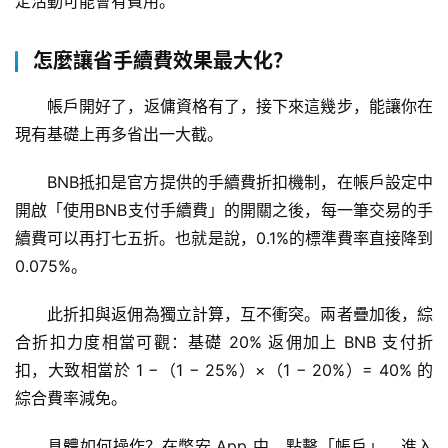
定活動可能會有費用。
怎麼讓省手續費效果最大化？
帳戶開好了，返傭資格有了，接下來這幾步，能讓你在
現有基礎上再多省出一大截。
BNB抵扣是官方提供的手續費折扣機制，在帳戶設定中
開啟「使用BNB支付手續費」的開關之後，每一筆交易的手
續費可以再打七五折。也就是說，0.1%的標準費率直接降到
0.075%。
此折扣與返佣為獨立計算，互不衝突。兩者疊加後，綜
合折扣力度相當可觀：基礎 20% 返佣加上 BNB 支付折
扣，大致相當於 1 −（1 − 25%）×（1 − 20%）= 40% 的
綜合費率減免。
具體如何操作？在幣安 App 中，點擊「帳戶」，進入