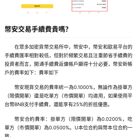
幣安交易手續費貴嗎？
交
在眾多加密貨幣交易所中，幣安中，幣安和歐易平台的
易
手續費匯率相對較低，但對於頻繁交易且注重節省手續費的
所
投資者而言，開通手續費返傭帳戶顯得十分必要，幣安新帳
手
戶的費率如下：費率如下
续
费
幣安現貨交易的費率統一為0.1000%，無論作為掛單方
计
算
（限價開單）還是吃單方（市價開單）均適用，如果使用平
台幣BNB支付手續費，還能享有25%的折抵優惠。
定
投
幣安合約費率：掛單方（限價開單）為0.0200%，吃
计
單方（市價開單）為0.0500%。U本位合約與幣本位合約一
算
致。