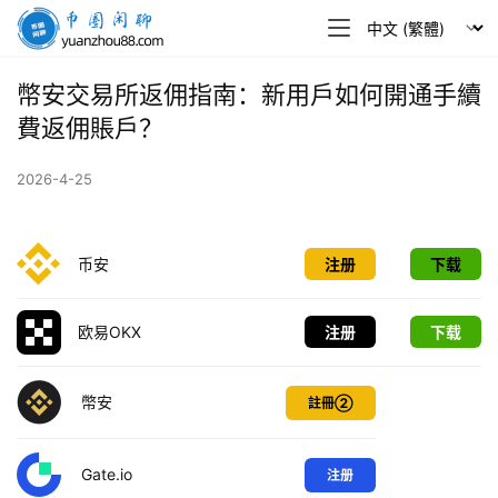
幣
圈
閒
幣安交易所返佣指南：新用戶如何開通手續
聊
費返佣賬戶？
2026-4-25
币安
注册
下载
欧易OKX
注册
下载
幣安
註冊②
Gate.io
注册