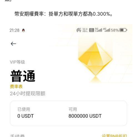
器
幣安期權費率：掛單方和喫單方都為0.300%。