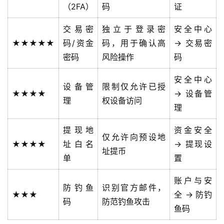
费
（2FA）
码
证
计
算
交易密
独立于登录密
安全中心
★★★★★
码/资金
码，用于确认高
→ 交易密
定
密码
风险操作
码
投
计
安全中心
设备管
限制仅允许已授
算
★★★★
→ 设备管
器
理
权设备访问
理
提现地
资金安全
仅允许向预设地
★★★★
址白名
→ 提现设
址提币
单
置
账户与安
防钓鱼
识别官方邮件，
★★★
全 → 防钓
码
防范钓鱼攻击
鱼码