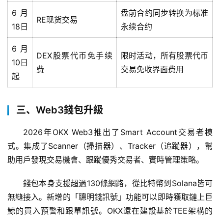
6月
盘前合约同步转换为标准
RE现货交易
18日
永续合约
6月
DEX股票代币免手续
限时活动，所有股票代币
10日
费
交易免收界面费用
起
三、Web3錢包升級
2026年OKX Web3推出了Smart Account交易者模
式。集成了Scanner（掃描器）、Tracker（追蹤器），幫
助用戶發現交易機會、跟蹤優秀交易者、實時管理策略。
錢包本身支援超過130條網路，從比特幣到Solana皆可
無縫接入。新增的「聰明錢訊號」功能可以即時獲取鏈上巨
鯨的買入預警和跟單訊號。OKX還在建設基於TEE架構的