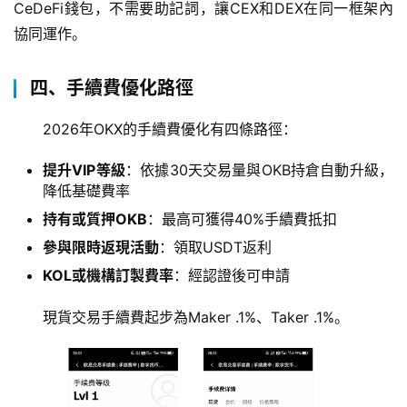
CeDeFi錢包，不需要助記詞，讓CEX和DEX在同一框架內
協同運作。
四、手續費優化路徑
2026年OKX的手續費優化有四條路徑：
提升VIP等級
：依據30天交易量與OKB持倉自動升級，
降低基礎費率
持有或質押OKB
：最高可獲得40%手續費抵扣
參與限時返現活動
：領取USDT返利
KOL或機構訂製費率
：經認證後可申請
現貨交易手續費起步為Maker .1%、Taker .1%。