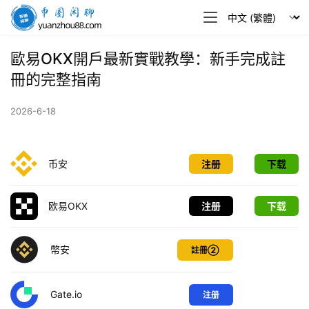
幣
圈
閒
歐易OKX開戶最新實戰教學：新手完成註
聊
冊的完整指南
2026-6-18
币安
注册
下载
欧易OKX
注册
下载
幣安
註冊②
Gate.io
注册