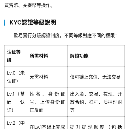
買賣幣、充提幣等操作。
KYC認證等級說明
歐易實行分級認證制度，不同等級對應不同的權限：
认证等
所需材料
解锁功能
级
Lv.0（未
无需材料
仅可链上充值、无法交易
认证）
Lv.1（基
姓名、身份证
出入金、交易、提现、开
础认
号、上传身份证
放合约、杠杆、质押理财
证）
正反面
等
Lv.2（中
在Lv.1基础上完成
提升提现额度（包括