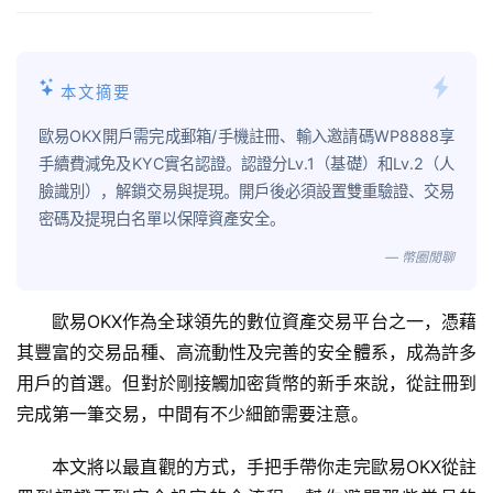
本文摘要
歐易OKX開戶需完成郵箱/手機註冊、輸入邀請碼WP8888享
手續費減免及KYC實名認證。認證分Lv.1（基礎）和Lv.2（人
臉識別），解鎖交易與提現。開戶後必須設置雙重驗證、交易
密碼及提現白名單以保障資產安全。
— 幣圈閒聊
歐易OKX作為全球領先的數位資產交易平台之一，憑藉
其豐富的交易品種、高流動性及完善的安全體系，成為許多
用戶的首選。但對於剛接觸加密貨幣的新手來說，從註冊到
完成第一筆交易，中間有不少細節需要注意。
本文將以最直觀的方式，手把手帶你走完歐易OKX從註