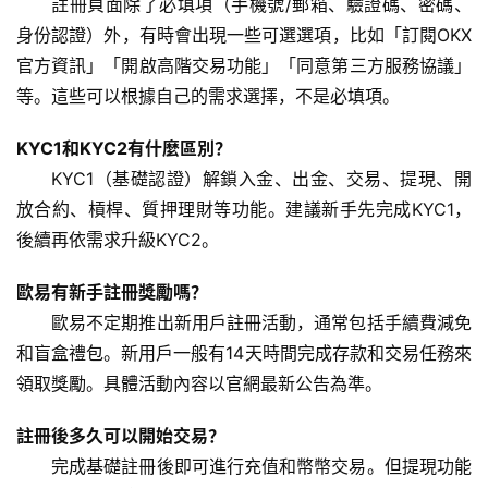
註冊頁面除了必填項（手機號/郵箱、驗證碼、密碼、
身份認證）外，有時會出現一些可選選項，比如「訂閱OKX
官方資訊」「開啟高階交易功能」「同意第三方服務協議」
等。這些可以根據自己的需求選擇，不是必填項。
KYC1和KYC2有什麼區別？
KYC1（基礎認證）解鎖入金、出金、交易、提現、開
放合約、槓桿、質押理財等功能。建議新手先完成KYC1，
後續再依需求升級KYC2。
歐易有新手註冊獎勵嗎？
歐易不定期推出新用戶註冊活動，通常包括手續費減免
和盲盒禮包。新用戶一般有14天時間完成存款和交易任務來
領取獎勵。具體活動內容以官網最新公告為準。
註冊後多久可以開始交易？
完成基礎註冊後即可進行充值和幣幣交易。但提現功能