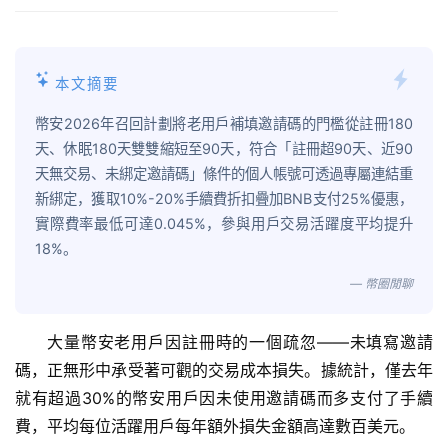
本文摘要
幣安2026年召回計劃將老用戶補填邀請碼的門檻從註冊180
天、休眠180天雙雙縮短至90天，符合「註冊超90天、近90
天無交易、未綁定邀請碼」條件的個人帳號可透過專屬連結重
新綁定，獲取10%-20%手續費折扣疊加BNB支付25%優惠，
實際費率最低可達0.045%，參與用戶交易活躍度平均提升
18%。
— 幣圈閒聊
大量幣安老用戶因註冊時的一個疏忽——未填寫邀請
碼，正無形中承受著可觀的交易成本損失。據統計，僅去年
就有超過30%的幣安用戶因未使用邀請碼而多支付了手續
費，平均每位活躍用戶每年額外損失金額高達數百美元。