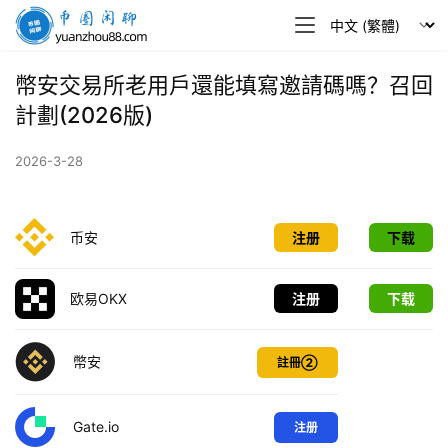
幣
圈
閒
幣安交易所老用戶還能填寫邀請碼嗎？召回
聊
計劃(2026版)
2026-3-28
币安
注册
下载
欧易OKX
注册
下载
幣安
註冊②
Gate.io
注册