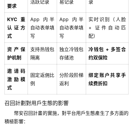
活跃记录
易记录
录
要求
KYC 重
App 内半
App 内半
实时识别（人脸
认证方
自动表单填
自动表单填
+ 证件自动匹
式
写
写
配）
资产保
支持热钱包
独立冷钱包
冷钱包 + 多签合
护机制
隔离
存储池
约双保险
邀请码
固定返佣比
分阶段阶梯
绑定账户共享手
激励模
例
返利
续费折扣
式
召回計劃對用戶生態的影響
幣安召回計畫的實施，對平台用戶生態產生了多方面的
積極影響：