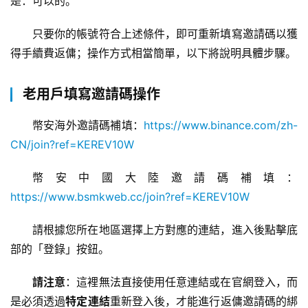
是：可以的。
只要你的帳號符合上述條件，即可重新填寫邀請碼以獲
得手續費返傭；操作方式相當簡單，以下將說明具體步驟。
老用戶填寫邀請碼操作
幣安海外邀請碼補填：
https://www.binance.com/zh-
CN/join?ref=KEREV10W
幣安中國大陸邀請碼補填：
https://www.bsmkweb.cc/join?ref=KEREV10W
請根據您所在地區選擇上方對應的連結，進入後點擊底
部的「登錄」按鈕。
交
易
請注意
：這裡無法直接使用任意連結或在官網登入，而
所
是必須透過
特定連結
重新登入後，才能進行返傭邀請碼的綁
手