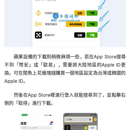
蘋果設備的下載則稍微麻煩一些，若在App Store搜尋
不到「幣安」或「歐易」，需要將大陸地區的Apple ID更
換。可在閒魚上花幾塊錢購買一個地區設定為台灣或韓國的
Apple ID。
交
易
然後在App Store裡進行登入就能搜尋到了，並點擊右
所
側的「取得」進行下載。
手
续
费
计