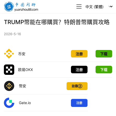
幣
圈
閒
TRUMP幣能在哪購買？特朗普幣購買攻略
聊
2026-5-16
币安
注册
下载
欧易OKX
注册
下载
幣安
註冊②
Gate.io
注册