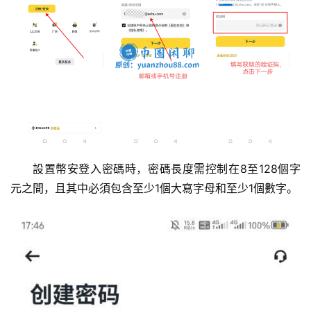
設置幣安登入密碼時，密碼長度需控制在8至128個字
元之間，且其中必須包含至少1個大寫字母和至少1個數字。