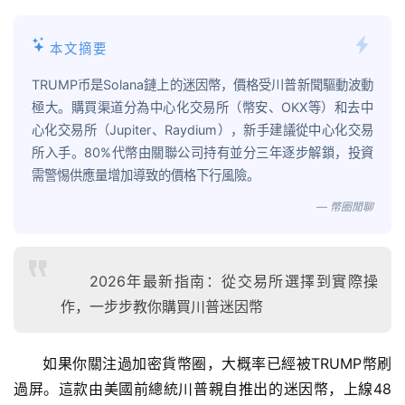
本文摘要
TRUMP币是Solana鏈上的迷因幣，價格受川普新聞驅動波動
極大。購買渠道分為中心化交易所（幣安、OKX等）和去中
心化交易所（Jupiter、Raydium），新手建議從中心化交易
所入手。80%代幣由關聯公司持有並分三年逐步解鎖，投資
需警惕供應量增加導致的價格下行風險。
— 幣圈閒聊
2026年最新指南：從交易所選擇到實際操
作，一步步教你購買川普迷因幣
如果你關注過加密貨幣圈，大概率已經被TRUMP幣刷
過屏。這款由美國前總統川普親自推出的迷因幣，上線48