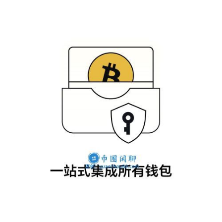
币
圈
百
科
币
种
新
闻
常
见
问
题