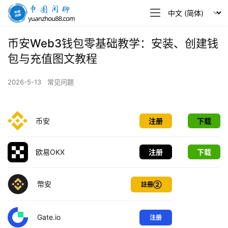
币
圈
闲
币安Web3钱包零基础教学：安装、创建钱
聊
包与充值图文教程
2026-5-13
常见问题
币安
注册
下载
欧易OKX
注册
下载
幣安
註冊②
Gate.io
注册