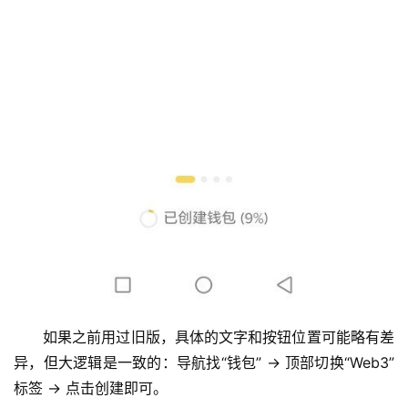
交
易
所
手
续
费
计
算
定
投
计
算
器
如果之前用过旧版，具体的文字和按钮位置可能略有差
异，但大逻辑是一致的：导航找“钱包” → 顶部切换“Web3”
标签 → 点击创建即可。