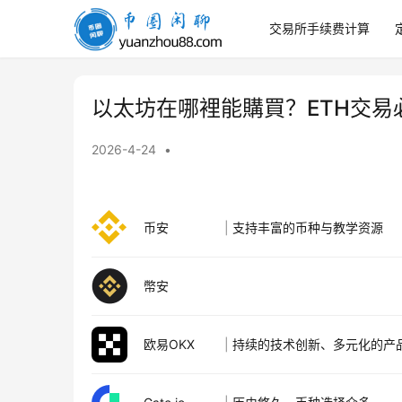
交易所手续费计算
幣
圈
閒
聊
以太坊在哪裡能購買？ETH交
2026-4-24
•
币安
|
支持丰富的币种与教学资源
幣安
欧易OKX
|
持续的技术创新、多元化的产