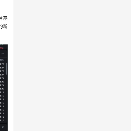
台基
的新