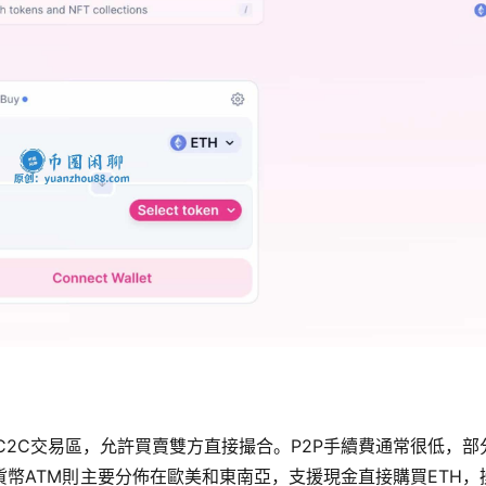
內建的C2C交易區，允許買賣雙方直接撮合。P2P手續費通常很低，部
貨幣ATM則主要分佈在歐美和東南亞，支援現金直接購買ETH，