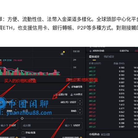
單：方便、流動性佳、法幣入金渠道多樣化。全球頭部中心化平
ETH，也支援信用卡、銀行轉帳、P2P等多種方式。對剛接觸