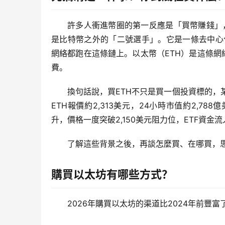
許多人衝進幣圈的第一反應是「買幣賺錢」，
是比特幣之外的「二號選手」。它是一條去中心化的
網絡都跑在這條鏈上。以太幣（ETH）是這條網
費。
換句話說，買ETH不只是買一個投資標的，
ETH報價約2,313美元，24小時市值約2,7
升，價格一度突破2,150美元阻力位，ETF資
了解這些背景之後，再談怎麼買、在哪買，
購買以太坊有哪些方式？
2026年購買以太坊的渠道比2024年前