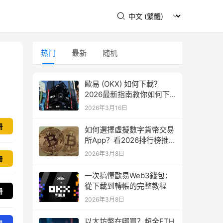
热门
最新
随机
歐易 (OKX) 如何下載？
2026最新指南教你如何下
載
2026年3月16日
册
如何選擇虛擬數字貨幣交易
所App？看2026排行榜推
薦！
2026年3月8日
冊
一次搞懂歐易Web3錢包：
從下載到轉帳的完整教程
册
2026年3月8日
以太坊幣在哪買？超全ETH