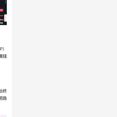
P）
觸錢
金始終
網路