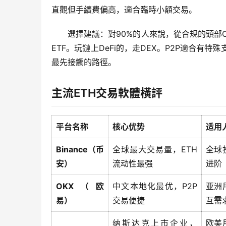
直觀但手續費偏高，適合臨時小額交易。
選擇建議：對90%的人來說，從合規的頭部
ETF。玩鏈上DeFi的，走DEX。P2P適合有
最先接觸的路徑。
主流ETH交易軟體橫評
平台名称
核心优势
适用
Binance（币
全球最大交易量，ETH
全球投
安）
流动性最强
进阶
OKX（欧
中文本地化最优，P2P
亚洲用
易）
交易便捷
互需
纳斯达克上市企业，
欧美用