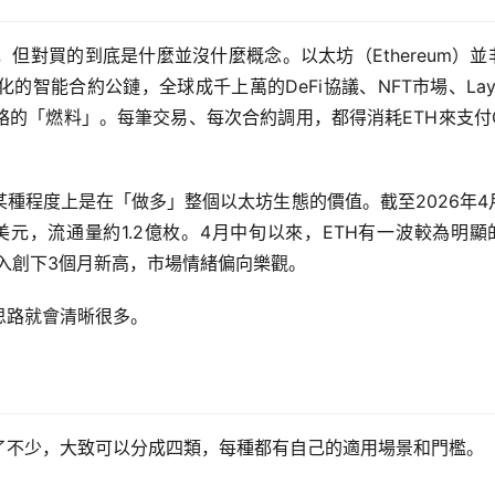
但對買的到底是什麼並沒什麼概念。以太坊（Ethereum）並
智能合約公鏈，全球成千上萬的DeFi協議、NFT市場、Laye
絡的「燃料」。每筆交易、每次合約調用，都得消耗ETH來支付G
某種程度上是在「做多」整個以太坊生態的價值。截至2026年4
88億美元，流通量約1.2億枚。4月中旬以來，ETH有一波較為明顯
金流入創下3個月新高，市場情緒偏向樂觀。
思路就會清晰很多。
豐富了不少，大致可以分成四類，每種都有自己的適用場景和門檻。