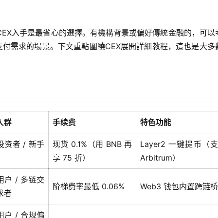
CEX入手是最省心的選擇。有機構背景或偏好傳統金融的，可以
特殊支付需求的場景。下文重點圍繞CEX展開詳細教程，這也是大多
人群
手续费
特色功能
资者 / 新手
现货 0.1%（用 BNB 再
Layer2 一键提币（
享 75 折）
Arbitrum）
户 / 多链交
阶梯费率最低 0.06%
Web3 钱包内置跨链桥
求者
户 / 合规偏