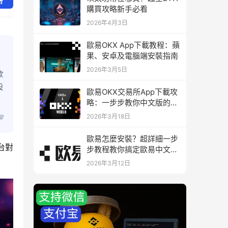
册
購買攻略新手必看
2026年4月3日
歐易OKX App下載教程：蘋
果、安卓及電腦端安裝指南
2026年3月5日
欧
设
歐易OKX交易所App下載攻
略：一步步教你中文版的下
載與安裝
2026年3月18日
聊
歐易怎麼安裝？超詳細一步
台對
步教程教你搞定歐易中文版
下載與安裝
2026年3月12日