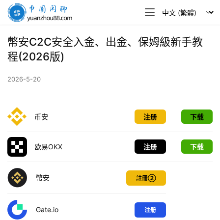
幣
圈
閒
幣安C2C安全入金、出金、保姆級新手教
聊
程(2026版)
2026-5-20
币安
注册
下载
欧易OKX
注册
下载
幣安
註冊②
Gate.io
注册