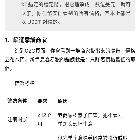
1:1 錨定的穩定幣，把它理解成「數位美元」就可
以了。你在幣安裡看到的所有價格，基本上都是
以 USDT 計價的。
1、篩選靠譜商家
進到C2C頁面，你會看到一堆商家掛出來的廣告，價格
五花八門。新手最容易犯的錯誤就是：只盯著價格最低的那
個。
篩選標準：
筛选条件
要求
原因
≥12个
老商家积累了信誉，犯不着为一
注册时长
月
单黑资毁掉生意
低完单率意味着经常被投诉或取