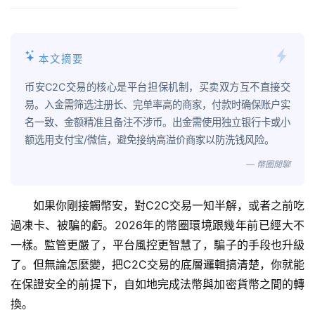
本文摘要
币安C2C交易的核心是平台担保机制，买卖双方互不直接交
易。入金需筛选注册长、完单率高的商家，付款时确保账户实
名一致、金额精准且备注不涉币。出金需使用独立银行卡或小
额选用支付宝/微信，避免接纳高溢价商家以防洗钱风险。
— 幣圈閒聊
如果你剛接觸幣安，對C2C交易一知半解，或者之前吃
過凍卡、被騙的虧。2026年的幣圈環境跟幾年前已經大不
一樣。監管更嚴了，平台風控更智慧了，騙子的手段也升級
了。但無論怎麼變，把C2C交易的底層邏輯搞清楚，你就能
在保證安全的前提下，自如地完成法幣與加密貨幣之間的轉
換。