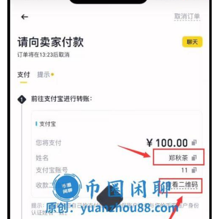
交
易
所
手
续
费
计