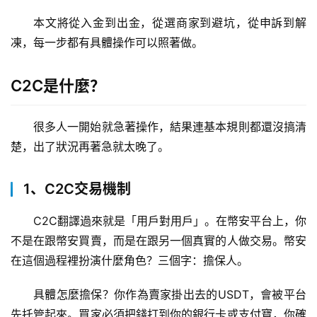
本文將從入金到出金，從選商家到避坑，從申訴到解
凍，每一步都有具體操作可以照著做。
C2C是什麼？
很多人一開始就急著操作，結果連基本規則都還沒搞清
楚，出了狀況再著急就太晚了。
1、C2C交易機制
C2C翻譯過來就是「用戶對用戶」。在幣安平台上，你
不是在跟幣安買賣，而是在跟另一個真實的人做交易。幣安
在這個過程裡扮演什麼角色？三個字：擔保人。
具體怎麼擔保？你作為賣家掛出去的USDT，會被平台
先托管起來。買家必須把錢打到你的銀行卡或支付寶，你確