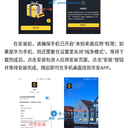
交
易
所
手
续
费
在安装前，请确保手机已开启“未知来源应用”权限；如
计
果是华为手机，则还需要在设置里关闭“纯净模式”。等待下
算
载完成后，点击安装包进入应用安装页面，点击“安装”按钮
并等待安装完成，随后即可在手机桌面找到币安APP。
定
投
计
算
器