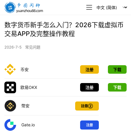
币
圈
闲
数字货币新手怎么入门？2026下载虚拟币
聊
交易APP及完整操作教程
2026-7-5
常见问题
币安
注册
下载
欧易OKX
注册
下载
幣安
註冊②
Gate.io
注册