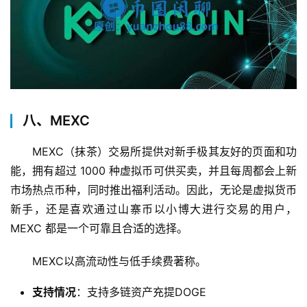
币
圈
百
科
八、MEXC
MEXC（抹茶）交易所提供对新手极其友好的页面和功
币
种
能，拥有超过 1000 种虚拟币可供买卖，并且每周都会上新
新
市场热点币种，同时推出福利活动。因此，无论是虚拟货币
闻
新手，还是喜欢通过山寨币以小博大进行交易的用户，
MEXC 都是一个可靠且合适的选择。
常
见
MEXC以高流动性与低手续费著称。
问
题
支持情况
：支持多链资产充提DOGE