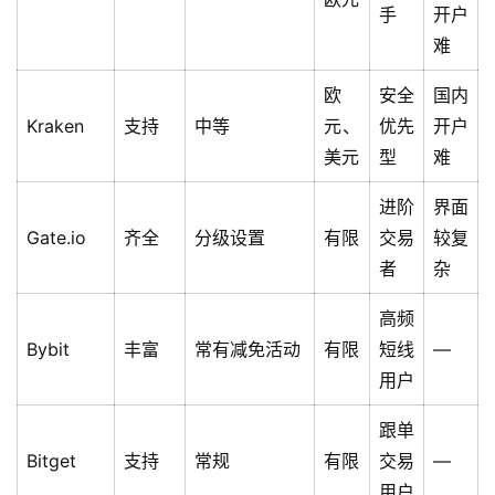
手
开户
难
欧
安全
国内
Kraken
支持
中等
元、
优先
开户
美元
型
难
进阶
界面
Gate.io
齐全
分级设置
有限
交易
较复
者
杂
高频
Bybit
丰富
常有减免活动
有限
短线
—
用户
跟单
Bitget
支持
常规
有限
交易
—
用户