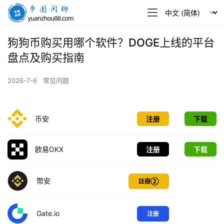
币
圈
闲
狗狗币购买用哪个软件？DOGE上线的平台
聊
盘点及购买指南
2026-7-6
常见问题
币安
注册
下载
欧易OKX
注册
下载
幣安
註冊②
Gate.io
注册