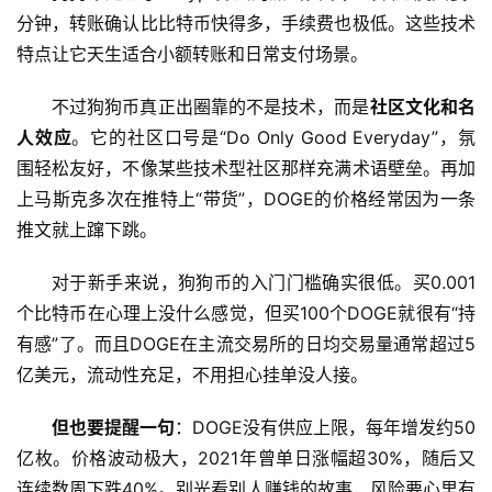
分钟，转账确认比比特币快得多，手续费也极低。这些技术
特点让它天生适合小额转账和日常支付场景。
不过狗狗币真正出圈靠的不是技术，而是
社区文化和名
人效应
。它的社区口号是“Do Only Good Everyday”，氛
围轻松友好，不像某些技术型社区那样充满术语壁垒。再加
上马斯克多次在推特上“带货”，DOGE的价格经常因为一条
推文就上蹿下跳。
对于新手来说，狗狗币的入门门槛确实很低。买0.001
个比特币在心理上没什么感觉，但买100个DOGE就很有“持
有感”了。而且DOGE在主流交易所的日均交易量通常超过5
亿美元，流动性充足，不用担心挂单没人接。
但也要提醒一句
：DOGE没有供应上限，每年增发约50
亿枚。价格波动极大，2021年曾单日涨幅超30%，随后又
连续数周下跌40%。别光看别人赚钱的故事，风险要心里有