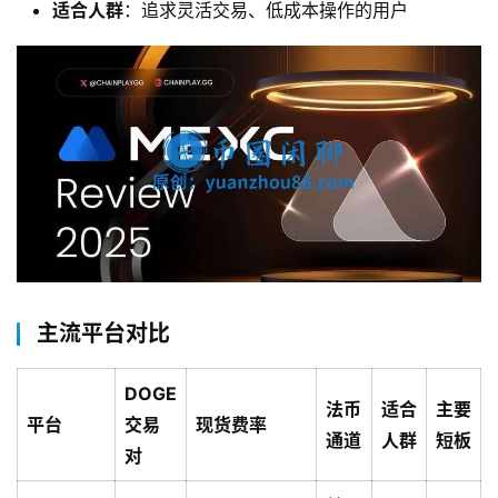
适合人群
：追求灵活交易、低成本操作的用户
交
易
所
手
续
费
计
算
定
投
主流平台对比
计
算
器
DOGE
法币
适合
主要
平台
交易
现货费率
通道
人群
短板
对