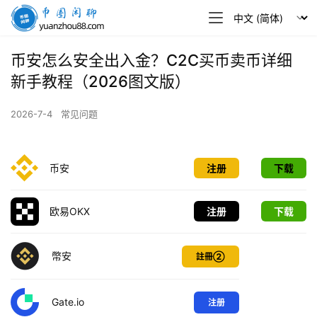
币
圈
闲
币安怎么安全出入金？C2C买币卖币详细
聊
新手教程（2026图文版）
2026-7-4
常见问题
币安
注册
下载
欧易OKX
注册
下载
幣安
註冊②
Gate.io
注册