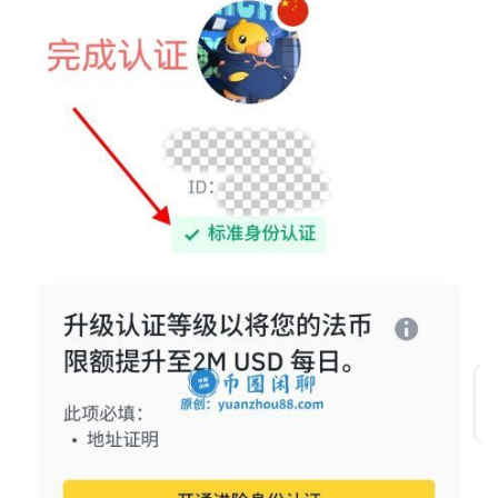
币
圈
百
科
币
种
新
闻
常
见
问
题