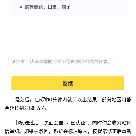
币
圈
百
科
币
种
新
闻
提交后，在5到10分钟内就可以出结果，部分地区可能
常
会延长到2小时左右。
见
问
审核通过后，页面会显示“已认证”，同时你会收到站内
题
信通知。如果被驳回，系统会标注原因，按提示修正后重新