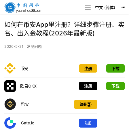
币
圈
闲
如何在币安App里注册？详细步骤注册、实
聊
名、出入金教程(2026年最新版)
2026-5-21
常见问题
币安
注册
下载
欧易OKX
注册
下载
幣安
註冊②
Gate.io
注册