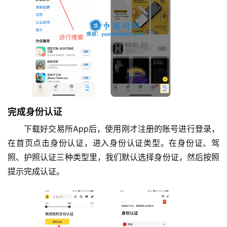
交
易
所
手
续
费
计
算
完成身份认证
定
下载好交易所App后，使用刚才注册的账号进行登录，
投
在首页点击身份认证，进入身份认证类型。在身份证、驾
计
照、护照认证三种类型里，我们默认选择身份证，然后按照
算
提示完成认证。
器