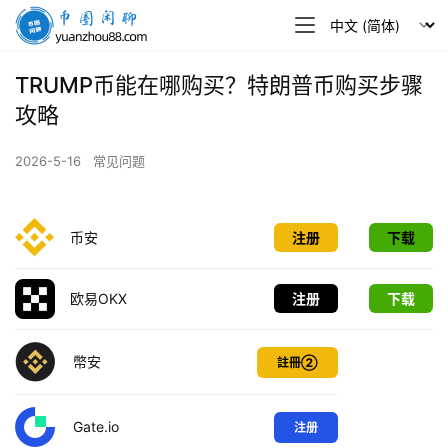
币
圈
闲
TRUMP币能在哪购买？特朗普币购买步骤
聊
攻略
2026-5-16
常见问题
币安
注册
下载
欧易OKX
注册
下载
幣安
註冊②
Gate.io
注册