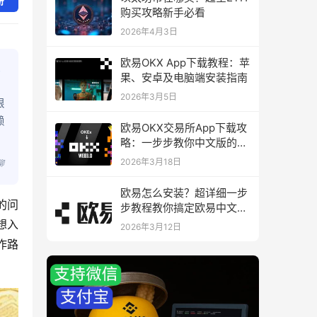
册
购买攻略新手必看
2026年4月3日
欧易OKX App下载教程：苹
果、安卓及电脑端安装指南
2026年3月5日
限
赖
欧易OKX交易所App下载攻
略：一步步教你中文版的下
载与安装
2026年3月18日
聊
欧易怎么安装？超详细一步
的问
步教程教你搞定欧易中文版
下载与安装
想入
2026年3月12日
作路