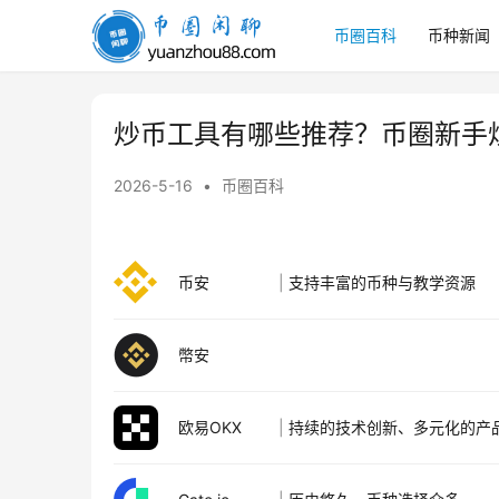
币圈百科
币种新闻
币
圈
闲
聊
炒币工具有哪些推荐？币圈新手
2026-5-16
•
币圈百科
币安
|
支持丰富的币种与教学资源
幣安
欧易OKX
|
持续的技术创新、多元化的产