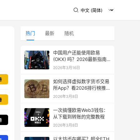
热门
最新
随机
中国用户还能使用欧易
(OKX) 吗？2026最新指南
教你如何下载
2026年3月16日
册
如何选择虚拟数字货币交易
所App？看2026排行榜推
荐！
2026年3月8日
冊
一次搞懂欧易Web3钱包：
从下载到转账的完整教程
册
2026年3月8日
以太坊币在哪买？超全ETH