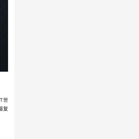
T世
接复