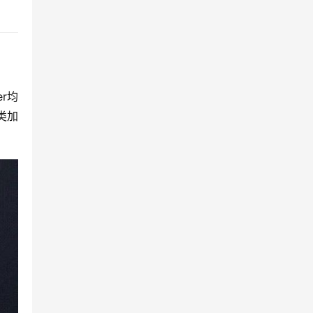
r均
类加