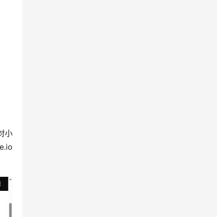
对小
io