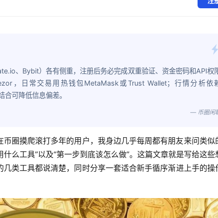
注
e.io、Bybit）各有侧重，注册后务必完成双重验证、资金密码和API权
r，日常交易用热钱包MetaMask或Trust Wallet；行情分析依
ko，三者结合可降低信息偏差。
— 币圈闲
在币圈摸爬滚打多年的用户，我身边几乎每周都有朋友来问类似
用什么工具”以及“第一步到底该怎么做”。这篇文章就是写给这些
的几类工具都说清楚，同时分享一套适合新手循序渐进上手的操