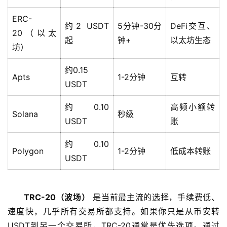
ERC-
约2 USDT
5分钟-30分
DeFi交互、
20（以太
起
钟+
以太坊生态
坊）
约0.15
Apts
1-2分钟
互转
USDT
约0.10
高频小额转
Solana
秒级
USDT
账
约0.10
Polygon
1-2分钟
低成本转账
USDT
TRC-20（波场）
 是当前最主流的选择，手续费低、
速度快，几乎所有交易所都支持。如果你只是从币安转
USDT到另一个交易所，TRC-20通常是优先选项。通过