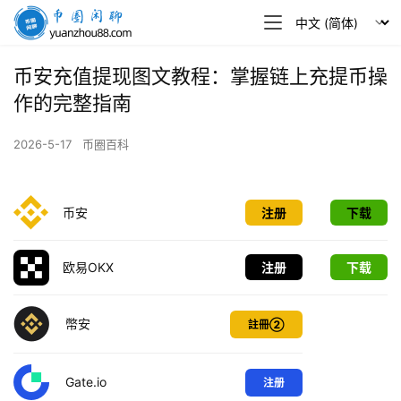
币
圈
闲
币安充值提现图文教程：掌握链上充提币操
聊
作的完整指南
2026-5-17
币圈百科
币安
注册
下载
欧易OKX
注册
下载
幣安
註冊②
Gate.io
注册