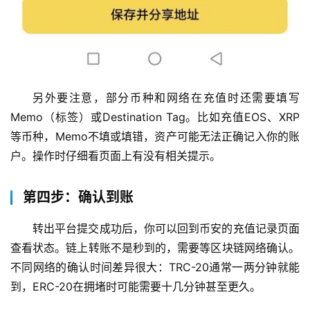
交
易
所
手
续
另外要注意，部分币种和网络在充值时还需要填写
费
Memo（标签）或Destination Tag。比如充值EOS、XRP
计
等币种，Memo不填或填错，资产可能无法正确记入你的账
算
户。操作时仔细看页面上有没有相关提示。
定
投
第四步：确认到账
计
算
转出平台提交成功后，你可以回到币安的充值记录页面
器
查看状态。链上转账不是秒到的，需要等区块链网络确认。
不同网络的确认时间差异很大：TRC-20通常一两分钟就能
到，ERC-20在拥堵时可能需要十几分钟甚至更久。