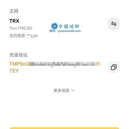
币
圈
百
科
币
种
新
闻
常
见
问
题