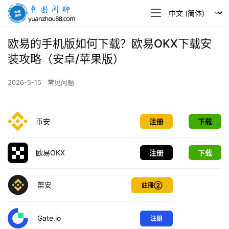
币
圈
闲
欧易的手机版如何下载？欧易OKX下载安
聊
装攻略（安卓/苹果版）
2026-5-15
常见问题
币安
注册
下载
欧易OKX
注册
下载
幣安
註冊②
Gate.io
注册