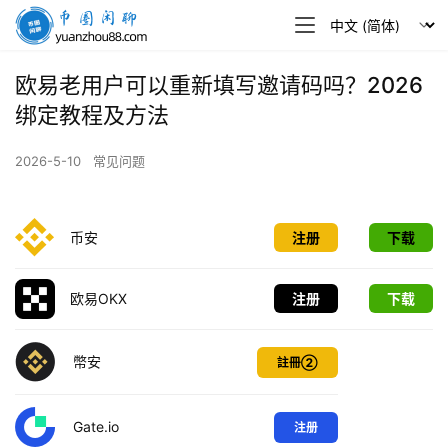
币
圈
闲
欧易老用户可以重新填写邀请码吗？2026
聊
绑定教程及方法
2026-5-10
常见问题
币安
注册
下载
欧易OKX
注册
下载
幣安
註冊②
Gate.io
注册