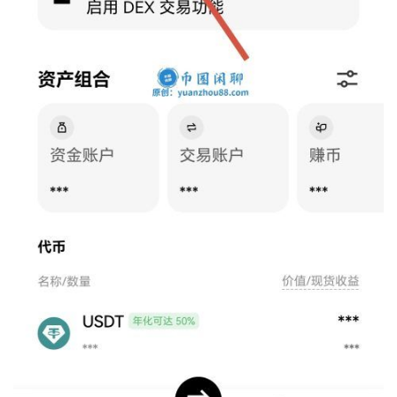
定
投
计
算
器