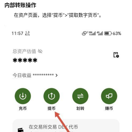
内部转账操作
币
种
在资产页面，选择“提币”>“提取数字货币”。
新
闻
常
见
问
题
交
易
所
手
续
费
计
算