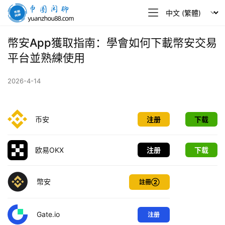
幣
圈
閒
幣安App獲取指南：學會如何下載幣安交易
聊
平台並熟練使用
2026-4-14
币安
注册
下载
欧易OKX
注册
下载
幣安
註冊②
Gate.io
注册