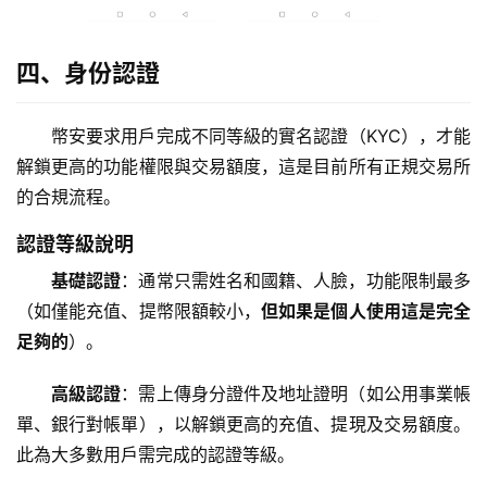
算
定
四、身份認證
投
计
幣安要求用戶完成不同等級的實名認證（KYC），才能
算
解鎖更高的功能權限與交易額度，這是目前所有正規交易所
器
的合規流程。
認證等級說明
基礎認證
：通常只需姓名和國籍、人臉，功能限制最多
（如僅能充值、提幣限額較小，
但如果是個人使用這是完全
足夠的
）。
高級認證
：需上傳身分證件及地址證明（如公用事業帳
單、銀行對帳單），以解鎖更高的充值、提現及交易額度。
此為大多數用戶需完成的認證等級。