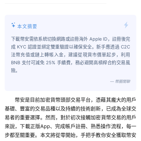
本文摘要
下載幣安需依系統切換網路或註冊海外 Apple ID，註冊後完
成 KYC 認證並綁定雙重驗證以確保安全。新手應透過 C2C
法幣充值或鏈上轉帳入金，建議從現貨市價單起步，利用
BNB 支付可減免 25% 手續費，務必避開高槓桿合約交易風
險。
— 幣圈閒聊
幣安是目前加密貨幣頭部交易平台，憑藉其龐大的用戶
基礎、豐富的交易品種以及持續的技術創新，已成為全球交
易者的重要選擇。然而，對於初次接觸加密貨幣交易的用戶
來說，下載正版App、完成帳戶註冊、熟悉操作流程，每一
步都至關重要。本文將從零開始，手把手教你安全獲取幣安