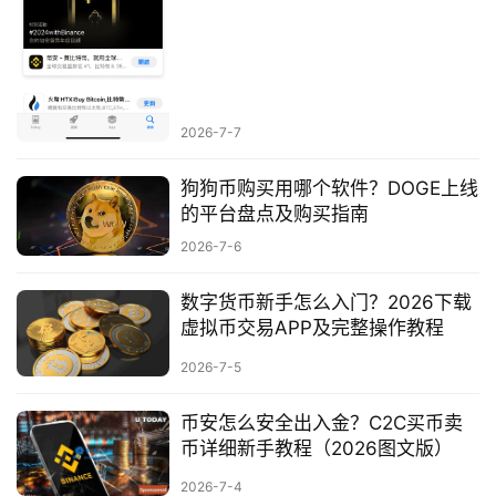
易
所
手
续
费
2026-7-7
计
算
狗狗币购买用哪个软件？DOGE上线
的平台盘点及购买指南
定
2026-7-6
投
计
数字货币新手怎么入门？2026下载
算
虚拟币交易APP及完整操作教程
器
2026-7-5
币安怎么安全出入金？C2C买币卖
币详细新手教程（2026图文版）
2026-7-4