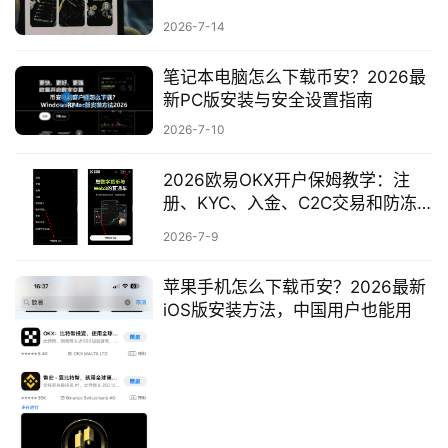
2026-7-14
币
笔记本电脑怎么下载币安？2026最
圈
新PC版安装与安全设置指南
百
2026-7-10
科
2026欧易OKX开户保姆教学：注
币
册、KYC、入金、C2C交易和防冻
种
卡指南
2026-7-9
新
闻
苹果手机怎么下载币安？2026最新
iOS版安装方法，中国用户也能用
常
见
问
题
交