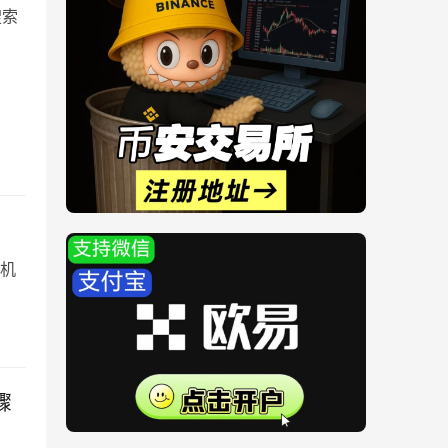
搜索
机
骤