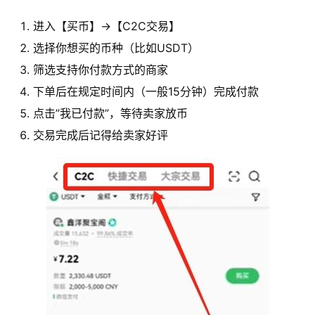
进入【买币】→【C2C交易】
选择你想买的币种（比如USDT）
筛选支持你付款方式的商家
下单后在规定时间内（一般15分钟）完成付款
点击”我已付款”，等待卖家放币
交易完成后记得给卖家好评