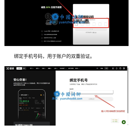
绑定手机号码，用于账户的双重验证。