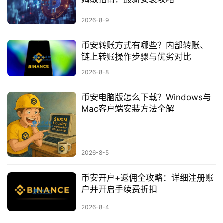
2026-8-9
币安转账方式有哪些？内部转账、
链上转账操作步骤与优劣对比
2026-8-8
币安电脑版怎么下载？Windows与
Mac客户端安装方法全解
2026-8-5
币安开户+返佣全攻略：详细注册账
户并开启手续费折扣
2026-8-4