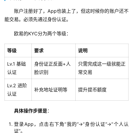
账户注册好了，App也装上了，但这时候你的账户还不
能交易。必须先通过身份认证。
欧易的KYC分为两个等级：
等级
要求
说明
Lv.1 基础
身份证正反面+人
只需完成这一级就能正
认证
脸识别
常交易
Lv.2 进阶
补充地址证明等
提升提币额度
认证
具体操作步骤是
：
登录App，点击右下角“我的”→“身份认证”→“个人认
证”。