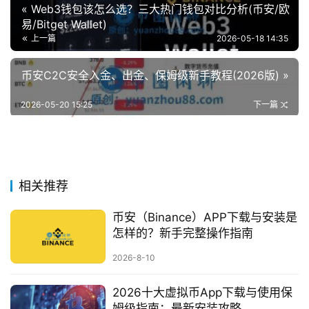
« Web3钱包该怎么选？三大热门钱包对比分析(币安/欧
易/Bitget Wallet)
上一篇
2026-05-18 14:35
币安C2C安全入金、出金、保姆级新手教程(2026版) »
2026-05-20 15:25
下一篇
相关推荐
币安（Binance）APP下载与安装是
怎样的？新手完整操作指南
2026-8-10
2026十大虚拟币App下载与使用保
姆级指南：最新安装攻略