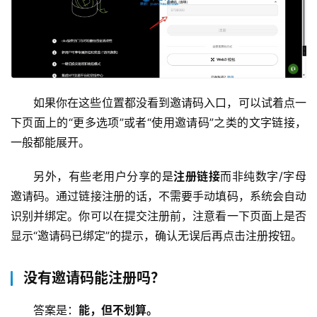
如果你在这些位置都没看到邀请码入口，可以试着点一
下页面上的“更多选项”或者“使用邀请码”之类的文字链接，
一般都能展开。
另外，有些老用户分享的是
注册链接
而非纯数字/字母
邀请码。通过链接注册的话，不需要手动填码，系统会自动
识别并绑定。你可以在提交注册前，注意看一下页面上是否
显示“邀请码已绑定”的提示，确认无误后再点击注册按钮。
没有邀请码能注册吗？
答案是：
能，但不划算。