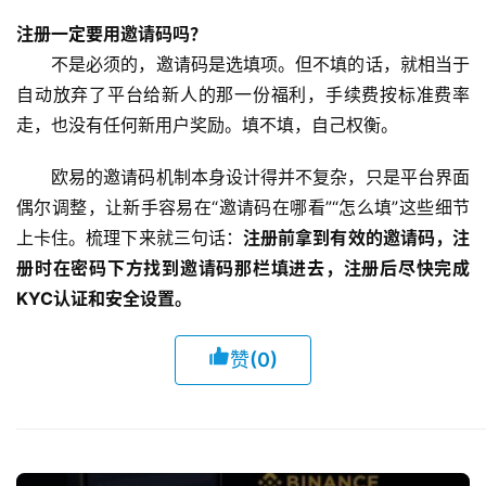
注册一定要用邀请码吗？
不是必须的，邀请码是选填项。但不填的话，就相当于
自动放弃了平台给新人的那一份福利，手续费按标准费率
走，也没有任何新用户奖励。填不填，自己权衡。
欧易的邀请码机制本身设计得并不复杂，只是平台界面
偶尔调整，让新手容易在“邀请码在哪看”“怎么填”这些细节
上卡住。梳理下来就三句话：
注册前拿到有效的邀请码，注
册时在密码下方找到邀请码那栏填进去，注册后尽快完成
KYC认证和安全设置。
赞
(0)