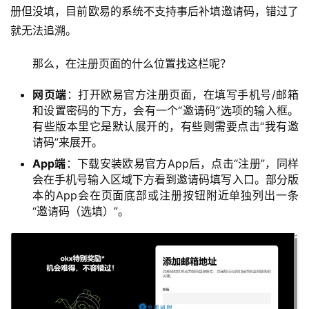
册但没填，目前欧易的系统不支持事后补填邀请码，错过了
就无法追溯。
那么，在注册页面的什么位置找这栏呢？
网页端
：打开欧易官方注册页面，在填写手机号/邮箱
和设置密码的下方，会有一个“邀请码”选项的输入框。
有些版本里它是默认展开的，有些则需要点击“我有邀
请码”来展开。
App端
：下载安装欧易官方App后，点击“注册”，同样
会在手机号输入区域下方看到邀请码填写入口。部分版
本的App会在页面底部或注册按钮附近单独列出一条
“邀请码（选填）”。