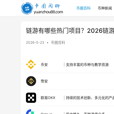
币圈百科
币种新闻
币
圈
闲
聊
链游有哪些热门项目？2026链游
2026-5-23
•
币圈百科
币安
|
支持丰富的币种与教学资源
幣安
欧易OKX
|
持续的技术创新、多元化的产