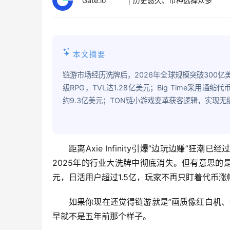
Gate.io
|
历史悠久、币种选择众多
本文摘要
链游市场经历洗牌后，2026年全球规模突破300亿美元
级RPG，TVL达1.28亿美元；Big Time采用通缩
约9.3亿美元；TON链小游戏变革获客逻辑，实现无
距离Axie Infinity引爆”边玩边赚”
2025年的行业大洗牌中彻底消失。但有意思的
元，日活用户超过1.5亿，玩家不再只盯着代币涨
如果你现在还觉得链游就是”画质像红白机、全
早就不是五年前那个样子。