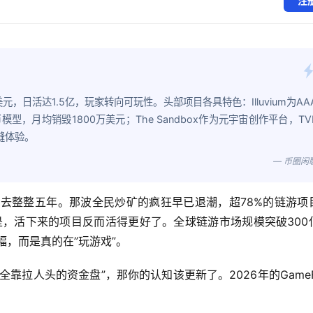
注
，日活达1.5亿，玩家转向可玩性。头部项目各具特色：Illuvium为AA
代币模型，月均销毁1800万美元；The Sandbox作为元宇宙创作平台，TV
缝体验。
— 币圈闲
狂潮已经过去整整五年。那波全民炒矿的疯狂早已退潮，超78%的链游项
是，活下来的项目反而活得更好了。全球链游市场规模突破300
幅，而是真的在”玩游戏”。
靠拉人头的资金盘”，那你的认知该更新了。2026年的GameF