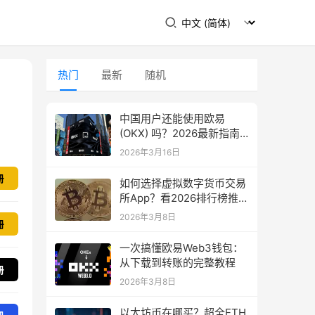
热门
最新
随机
中国用户还能使用欧易
(OKX) 吗？2026最新指南
教你如何下载
2026年3月16日
册
如何选择虚拟数字货币交易
所App？看2026排行榜推
荐！
2026年3月8日
冊
一次搞懂欧易Web3钱包：
从下载到转账的完整教程
册
2026年3月8日
以太坊币在哪买？超全ETH