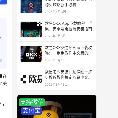
册
购买攻略新手必看
2026年4月3日
欧易OKX App下载教程：苹
果、安卓及电脑端安装指南
2026年3月5日
A
L
欧易OKX交易所App下载攻
略：一步步教你中文版的下
载与安装
2026年3月18日
聊
欧易怎么安装？超详细一步
目在
步教程教你搞定欧易中文版
下载与安装
亿美
2026年3月12日
i，