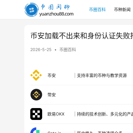
币圈百科
币种新闻
币
圈
闲
聊
币安加载不出来和身份认证失败
2026-5-25
•
币圈百科
币安
|
支持丰富的币种与教学资源
幣安
欧易OKX
|
持续的技术创新、多元化的产