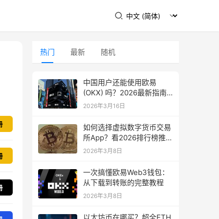
热门
最新
随机
中国用户还能使用欧易
(OKX) 吗？2026最新指南
教你如何下载
2026年3月16日
册
如何选择虚拟数字货币交易
所App？看2026排行榜推
荐！
2026年3月8日
冊
一次搞懂欧易Web3钱包：
从下载到转账的完整教程
册
2026年3月8日
以太坊币在哪买？超全ETH