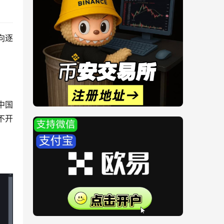
向逐
中国
不开