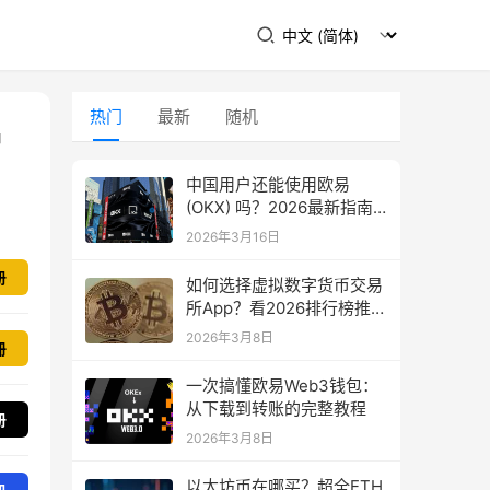
热门
最新
随机
启
中国用户还能使用欧易
(OKX) 吗？2026最新指南
教你如何下载
2026年3月16日
册
如何选择虚拟数字货币交易
所App？看2026排行榜推
荐！
2026年3月8日
冊
一次搞懂欧易Web3钱包：
从下载到转账的完整教程
册
2026年3月8日
以太坊币在哪买？超全ETH