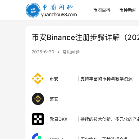
币圈百科
币种新闻
币
圈
闲
聊
币安Binance注册步骤详解（
2026-6-30
•
常见问题
币安
|
支持丰富的币种与教学资源
幣安
欧易OKX
|
持续的技术创新、多元化的产