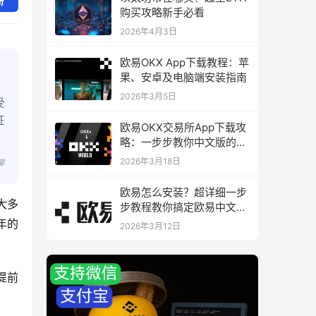
册
购买攻略新手必看
2026年4月3日
欧易OKX App下载教程：苹
果、安卓及电脑端安装指南
2026年3月5日
受
证
欧易OKX交易所App下载攻
略：一步步教你中文版的下
载与安装
2026年3月18日
聊
欧易怎么安装？超详细一步
大多
步教程教你搞定欧易中文版
下载与安装
年的
2026年3月12日
提前