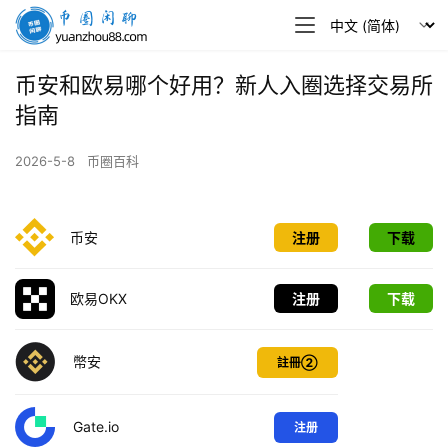
币
圈
闲
币安和欧易哪个好用？新人入圈选择交易所
聊
指南
2026-5-8
币圈百科
币安
注册
下载
欧易OKX
注册
下载
幣安
註冊②
Gate.io
注册