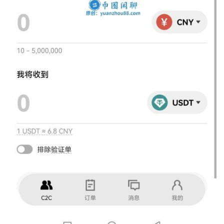
币
圈
百
科
币
种
新
闻
常
见
问
题