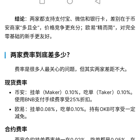
交
易
结论
：两家都支持支付宝、微信和银行卡，差别在于币
所
安商家“多且全”，价格竞争更充分；欧易“精而简”，对完全
手
零基础的新手更友好。
续
费
两家费率到底差多少？
计
算
费率是很多人最关心的问题，但其实两家差距不大。
定
现货费率
投
币安：挂单（Maker）0.10%，吃单（Taker）0.10%。
计
使用BNB支付手续费享受25%折扣。
算
欧易：挂单0.08%，吃单0.10%。持有OKB可享受一定
器
减免。
合约费率
两家合约挂单费率统一在0.02%，吃单都是0.05%，在