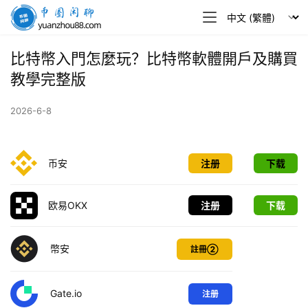
幣
圈
閒
比特幣入門怎麼玩？比特幣軟體開戶及購買
聊
教學完整版
2026-6-8
币安
注册
下载
欧易OKX
注册
下载
幣安
註冊②
Gate.io
注册