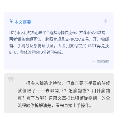
本文摘要
比特币入门的核心是平台选择与操作流程：推荐币安和欧易，
两者储备金超百亿、牌照合规且支持C2C交易。开户需邮
箱、手机号及身份证认证，入金用支付宝买USDT再兑换
BTC，整体流程约10分钟可完成。
— 幣圈閒聊
很多人聽過比特幣，但真正要下手買的時候
就傻眼了——去哪開戶？怎麼認證？用什麼錢
買？買了放哪？這篇文章把比特幣從零到一的全
流程給你拆解清楚，看完直接上手操作。