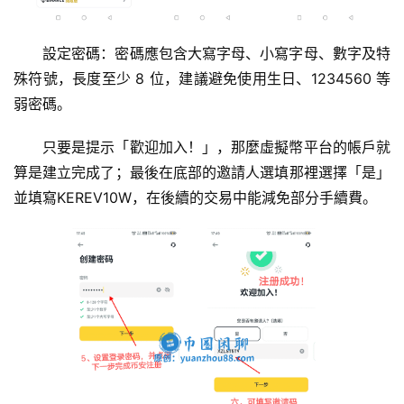
续
费
计
設定密碼：密碼應包含大寫字母、小寫字母、數字及特
算
殊符號，長度至少 8 位，建議避免使用生日、1234560 等
弱密碼。
定
投
只要是提示「歡迎加入！」，那麼虛擬幣平台的帳戶就
计
算是建立完成了；最後在底部的邀請人選填那裡選擇「是」
算
並填寫KEREV10W，在後續的交易中能減免部分手續費。
器