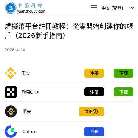
幣
圈
閒
虛擬幣平台註冊教程：從零開始創建你的帳
聊
戶（2026新手指南）
2026-4-14
币安
注册
下载
欧易OKX
注册
下载
幣安
註冊②
Gate.io
注册