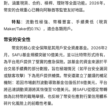
對，涵蓋現貨、合約、槓桿、理財等全面功能。2026年，
幣安的合規重心已轉向阿聯酋等監管友好地區。
特點
：流動性極強、幣種豐富、手續費低（現貨
Maker/Taker約0.1%），適合各類用戶。
幣安的安全性
幣安的核心安全保障是其用戶安全資產基金。2026年2
月，SAFU基金規模突破10億美元，並以比特幣形式持有，
為平台用戶提供了堅實的應急保險。該基金的資金來源於平
台交易手續費的部分劃撥，旨在極端情況（如平台安全漏洞
或駭客攻擊）下為用戶提供補償。幣安還建立了嚴謹的補足
機制：若因市場劇烈波動導致基金估值低於8億美元，平台
將迅速調動資源將其恢復至10億美元。將SAFU從穩定幣轉
換為比特幣的戰略舉措，也反映了幣安在應對行業信用體系
碎片化風險上的前瞻性考量。