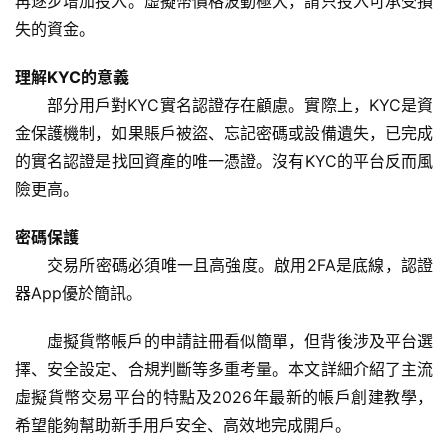
再逐步增加投入。虛擬幣價格波動極大，請只投入可承受損
失的資金。
理解KYC的意義
部分用戶對KYC實名認證存在顧慮。實際上，KYC是資
金保護機制，如果賬戶被盜、忘記密碼或設備遺失，已完成
的實名認證是找回資產的唯一憑證。沒有KYC的平台反而風
險更高。
密碼保護
交易所密碼必須唯一且高強度。啟用2FA是底線，認證
器App優於簡訊。
虛擬貨幣帳戶的申請註冊看似簡單，但背後涉及平台選
擇、安全設定、合規判斷等多重考量。本文詳細介紹了主流
虛擬貨幣交易平台的特點及2026年最新的帳戶創建教學，
希望能夠幫助新手用戶安全、高效地完成開戶。