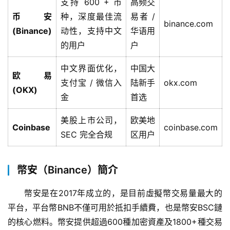
支持 600 + 币
高频交
币安
种，深度最佳流
易者 /
binance.com
(Binance)
动性，支持中文
华语用
的用户
户
中文界面优化，
中国大
欧易
支付宝 / 微信入
陆新手
okx.com
(OKX)
金
首选
美股上市公司，
欧美地
Coinbase
coinbase.com
SEC 完全合规
区用户
幣安（Binance）簡介
幣安是在2017年成立的，是目前虛擬幣交易量最大的
平台，平台幣BNB不僅可用於抵扣手續費，也是幣安BSC鏈
的核心燃料。幣安提供超過600種加密資產及1800+種交易