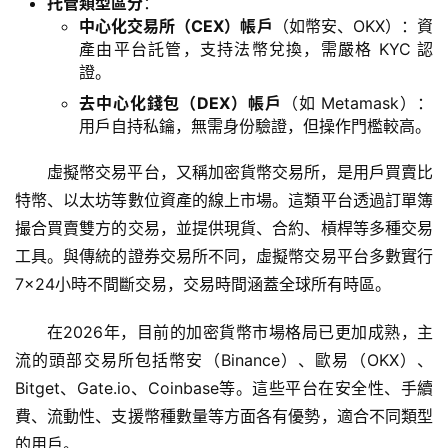
托管類型區分
：
中心化交易所（CEX）帳戶
（如幣安、OKX）：資
產由平台託管，支持法幣兌換，需嚴格 KYC 認
證。
去中心化錢包（DEX）帳戶
（如 Metamask）：
用戶自持私鑰，無需身份驗證，但操作門檻較高。
虛擬幣交易平台，又稱加密貨幣交易所，是用戶買賣比
特幣、以太坊等數位資產的線上市場。這類平台透過訂單簿
撮合買賣雙方的交易，並提供現貨、合約、槓桿等多種交易
工具。與傳統的證券交易所不同，虛擬幣交易平台多數實行
7×24小時不間斷交易，交易時間涵蓋全球所有時區。
在2026年，目前的加密貨幣市場格局已更加成熟，主
流的頭部交易所包括幣安（Binance）、歐易（OKX）、
Bitget、Gate.io、Coinbase等。這些平台在安全性、手續
費、流動性、支援幣種數量等方面各有優勢，適合不同類型
的用戶。