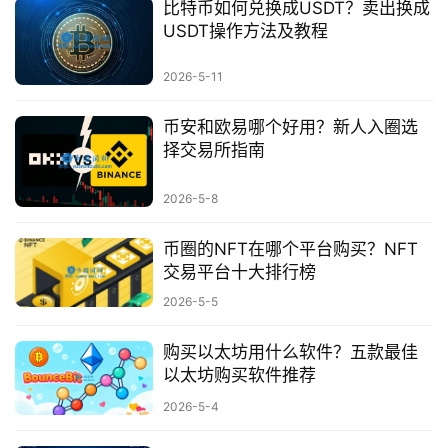
所
比特币如何兑换成USDT？卖出换成
手
USDT操作方法及教程
续
费
2026-5-11
计
算
币安和欧易哪个好用？新人入圈选
择交易所指南
定
投
2026-5-8
计
算
币圈的NFT在哪个平台购买？NFT
交易平台十大排行榜
器
2026-5-5
购买以太坊用什么软件？五款最佳
以太坊购买软件推荐
2026-5-4