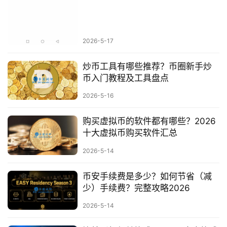
币
圈
百
2026-5-17
科
炒币工具有哪些推荐？币圈新手炒
币
币入门教程及工具盘点
种
2026-5-16
新
闻
购买虚拟币的软件都有哪些？2026
十大虚拟币购买软件汇总
常
见
2026-5-14
问
题
币安手续费是多少？如何节省（减
少）手续费？完整攻略2026
交
2026-5-14
易