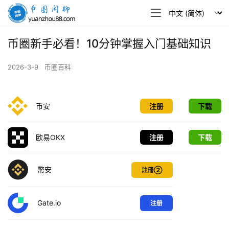
币
圈
闲
币圈新手必看！10分钟掌握入门基础知识
聊
2026-3-9
币圈百科
币安
注册
下载
欧易OKX
注册
下载
幣安
註冊②
Gate.io
注册