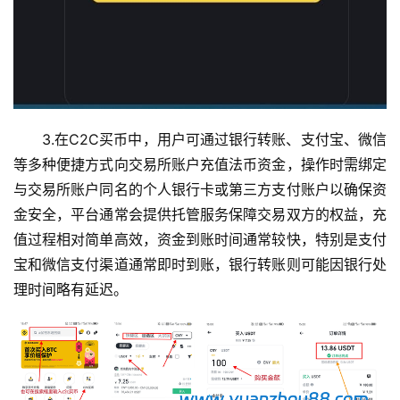
科
币
种
新
闻
3.在C2C买币中，用户可通过银行转账、支付宝、微信
常
等多种便捷方式向交易所账户充值法币资金，操作时需绑定
见
与交易所账户同名的个人银行卡或第三方支付账户以确保资
问
金安全，平台通常会提供托管服务保障交易双方的权益，充
题
值过程相对简单高效，资金到账时间通常较快，特别是支付
宝和微信支付渠道通常即时到账，银行转账则可能因银行处
交
理时间略有延迟。
易
所
手
续
费