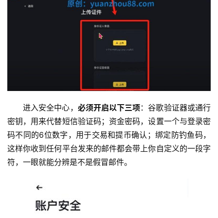
币
圈
百
科
进入安全中心，
必须开启以下三项
：谷歌验证器或通行
币
密钥，用来代替短信验证码；资金密码，设置一个与登录密
种
新
码不同的6位数字，用于交易和提币确认；绑定防钓鱼码，
闻
这样你收到任何平台发来的邮件都会带上你自定义的一段字
符，一眼就能分辨是不是假冒邮件。
常
见
问
题