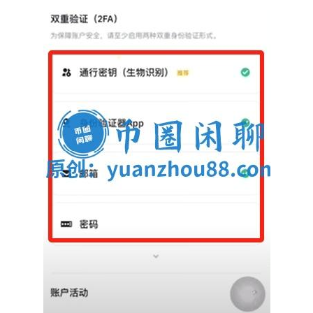
交
易
所
手
续
费
计
算
定
投
计
算
器