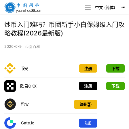
币
圈
闲
炒币入门难吗？币圈新手小白保姆级入门攻
聊
略教程(2026最新版)
2026-6-9
币圈百科
币安
注册
下载
欧易OKX
注册
下载
幣安
註冊②
Gate.io
注册