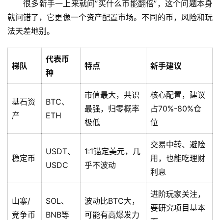
很多新手一上来就问”买什么币能翻倍”，这个问题本身
就问错了，它更像一个资产配置市场。不同的币，风险和玩
法天差地别。
代表币
梯队
特点
新手建议
种
市值最大，共识
核心配置，建议
基石资
BTC、
最强，归零概率
占70%-80%仓
产
ETH
极低
位
交易中转、避险
USDT、
1:1锚定美元，几
稳定币
用，也能吃理财
USDC
乎不波动
利息
进阶玩家关注，
山寨/
SOL、
波动比BTC大，
要研究项目基本
竞争币
BNB等
可能有高爆发力