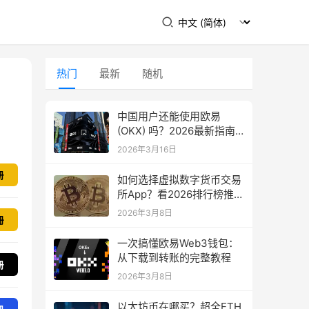
热门
最新
随机
中国用户还能使用欧易
(OKX) 吗？2026最新指南
教你如何下载
2026年3月16日
册
如何选择虚拟数字货币交易
所App？看2026排行榜推
荐！
2026年3月8日
冊
一次搞懂欧易Web3钱包：
从下载到转账的完整教程
册
2026年3月8日
以太坊币在哪买？超全ETH