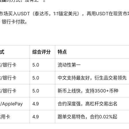
场买入USDT（泰达币，1:1锚定美元），再用USDT在现货市
、银行卡付款。
方式
综合评分
特点
信/银行卡
5.0
流动性第一
信/银行卡
5.0
中文支持最友好，衍生品交易领先
信/银行卡
5.0
新币上线快，支持3500+币种
ApplePay
4.9
合约深度强，高杠杆交易出名
信用卡
4.9
跟单交易特色，合约0.02%起