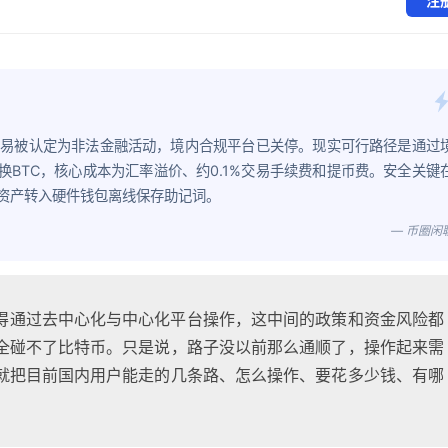
注
交易被认定为非法金融活动，境内合规平台已关停。现实可行路径是通过
换BTC，核心成本为汇率溢价、约0.1%交易手续费和提币费。安全关键
资产转入硬件钱包离线保存助记词。
— 币圈闲
得通过去中心化与中心化平台操作，这中间的政策和资金风险都
全碰不了比特币。只是说，路子没以前那么通顺了，操作起来需
就把目前国内用户能走的几条路、怎么操作、要花多少钱、有哪