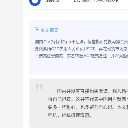
Gate.io
|
历史悠久、币种选择众多
本文摘要
国内个人持有比特币不违法，但虚拟币兑换与撮合
外交易所C2C先用人民币买USDT，再在现货市场兑
于选高信誉商家、实名转账不写敏感备注，并将大额
国内并没有直接购买渠道，想入场
得自己担着。这并不代表中国用户就完
要多一些耐心，也多留几个心眼。本文
些坑，统统梳理清楚。